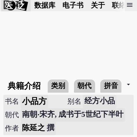
医 砭
menu
数据库
电子书
关于
联络我
arrow_drop_down
典籍介绍
类别
朝代
拼音
小品方
经方小品
书名
别名
南朝‧宋齐, 成书于5世纪下半叶
朝代
陈延之
撰
作者