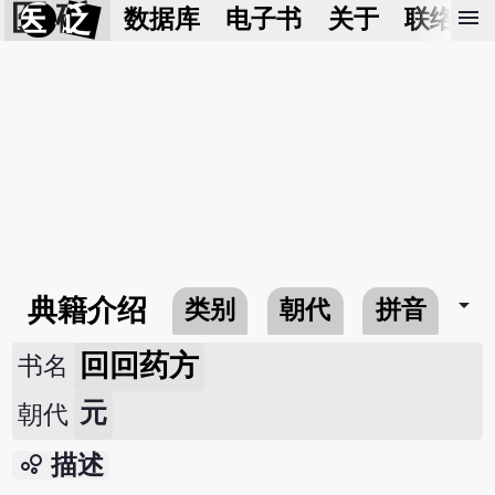
医 砭
menu
数据库
电子书
关于
联络我
arrow_drop_down
典籍介绍
类别
朝代
拼音
回回药方
书名
元
朝代
bubble_chart
描述