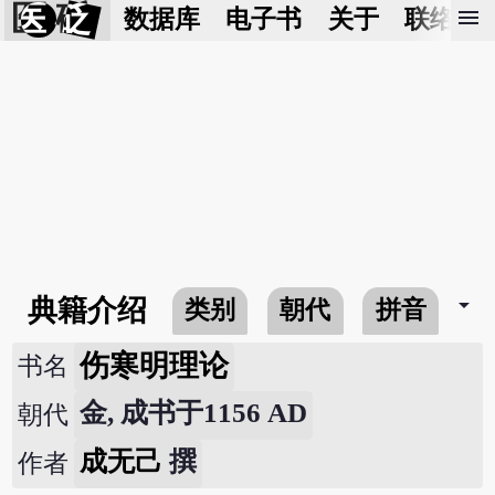
医 砭
menu
数据库
电子书
关于
联络我
arrow_drop_down
典籍介绍
类别
朝代
拼音
伤寒明理论
书名
金, 成书于1156 AD
朝代
成无己
撰
作者