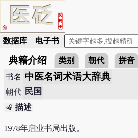
医
砭
沈
药
home
子
数据库
电子书
典籍介绍
类别
朝代
拼音
中医名词术语大辞典
书名
民国
朝代
描述
bubble_chart
1978年启业书局出版。