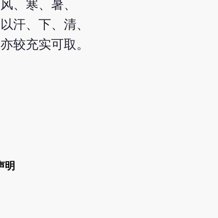
兼风、寒、暑、
氏以汗、下、清、
容亦较充实可取。
声明