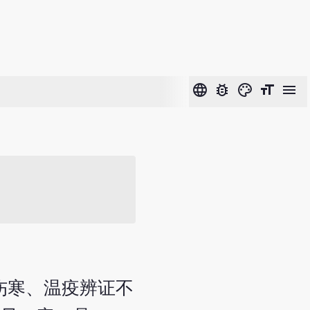
language
bug_report
color_lens
format_size
menu
论伤寒、温疫辨证不