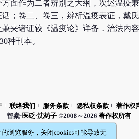
个方面作为二者辨别之大纲，次述温疫
证话；卷二、卷三，辨析温疫表证，戴
及兼夹诸证较《温疫论》详备，治法内
30种刊本。
于
联络我们
服务条款
隐私权条款
著作权
|
|
|
|
智橐·
医砭
·
沈药子
©2008～2026
著作权所有
全的浏览服务，关闭cookies可能导致无