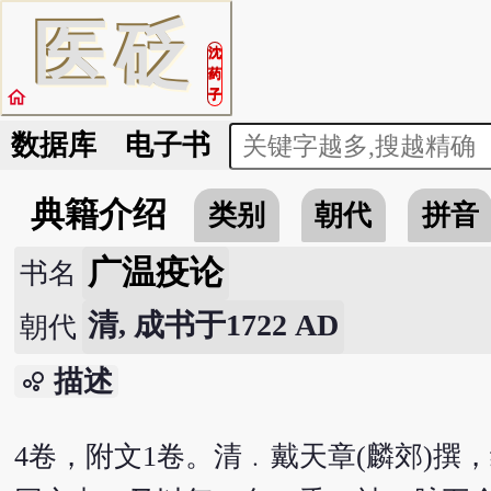
医
砭
沈
药
home
子
数据库
电子书
典籍介绍
类别
朝代
拼音
广温疫论
书名
清, 成书于1722 AD
朝代
描述
bubble_chart
4卷，附文1卷。清﹒戴天章(麟郊)撰，