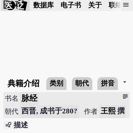
医 砭
menu
数据库
电子书
关于
联络我
arrow_drop_down
典籍介绍
类别
朝代
拼音
subject
脉经
书名
西晋, 成书于280?
王熙
撰
朝代
作者
bubble_chart
描述