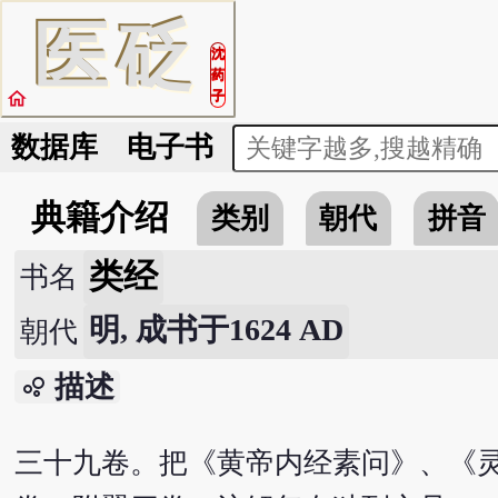
医
砭
沈
药
home
子
数据库
电子书
典籍介绍
类别
朝代
拼音
类经
书名
明, 成书于1624 AD
朝代
描述
bubble_chart
三十九卷。把《黄帝内经素问》、《灵