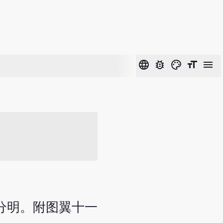
language
bug_report
color_lens
format_size
menu
分明。附图翼十一