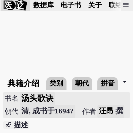
医 砭
menu
数据库
电子书
关于
联络我
arrow_drop_down
典籍介绍
类别
朝代
拼音
汤头歌诀
书名
清, 成书于1694?
汪昂
撰
朝代
作者
bubble_chart
描述