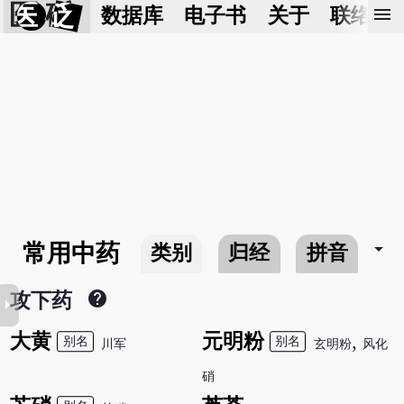
医 砭
menu
数据库
电子书
关于
联络我
arrow_drop_down
常用中药
类别
归经
拼音
help
攻下药
row_right
大黄
元明粉
,
别名
别名
川军
玄明粉
风化
硝