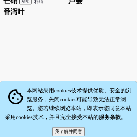
芒硝
芦荟
别名
朴硝
番泻叶
本网站采用cookies技术提供优质、安全的浏
cookie
览服务，关闭cookies可能导致无法正常浏
览。您若继续浏览本站，即表示您同意本站
采用cookies技术，并且完全接受本站的
服务条款
。
智橐·
医砭
·
沈药子
©2008～2026