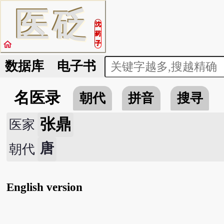
医
砭
沈
药
home
子
数据库
电子书
名医录
朝代
拼音
搜寻
张鼎
医家
唐
朝代
English version