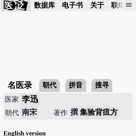
医 砭
menu
数据库
电子书
关于
联络我
名医录
朝代
拼音
搜寻
李迅
医家
南宋
撰
集验背疽方
朝代
著作
English version