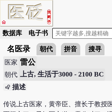
医
砭
沈
药
home
子
数据库
电子书
名医录
朝代
拼音
搜寻
雷公
医家
上古, 生活于3000 - 2100 BC
朝代
描述
bubble_chart
传说上古医家，黄帝臣、擅长于教授