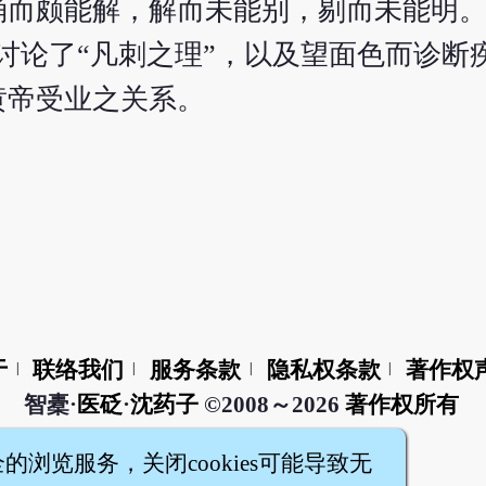
诵而颇能解，解而未能别，剔而未能明
讨论了“凡刺之理”，以及望面色而诊断
黄帝受业之关系。
于
联络我们
服务条款
隐私权条款
著作权
|
|
|
|
智橐·
医砭
·
沈药子
©2008～2026
著作权所有
全的浏览服务，关闭cookies可能导致无