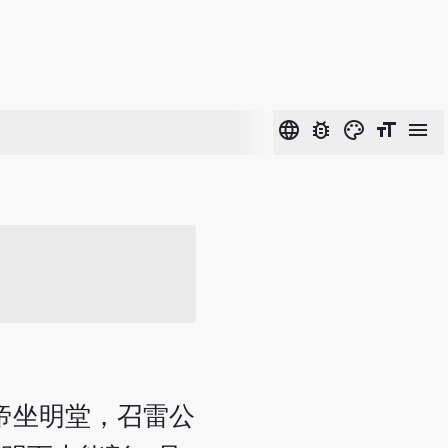
language
bug_report
color_lens
format_size
menu
帝坐明堂，召雷公