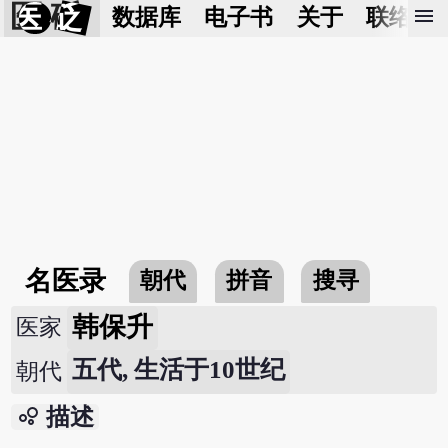
医 砭
menu
数据库
电子书
关于
联络我
名医录
朝代
拼音
搜寻
韩保升
医家
五代, 生活于10世纪
朝代
bubble_chart
描述