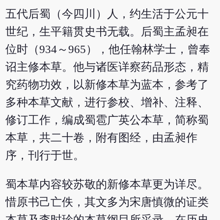
五代后蜀（今四川）人，约生活于公元十
世纪，生平籍贯史书无载。后蜀主孟昶在
位时（934～965），他任翰林学士，曾奉
诏主修本草。他与诸医详察药品形态，精
究药物功效，以新修本草为蓝本，参考了
多种本草文献，进行参校、增补、注释、
修订工作，编成蜀雹广英公本草，简称蜀
本草，共二十卷，附有图经，由孟昶作
序，刊行于世。
蜀本草内容较苏敬的新修本草更为详尽。
惜原书己亡佚，其文多为宋唐慎微的证类
本草及李时珍的本草纲目所采录，在历史