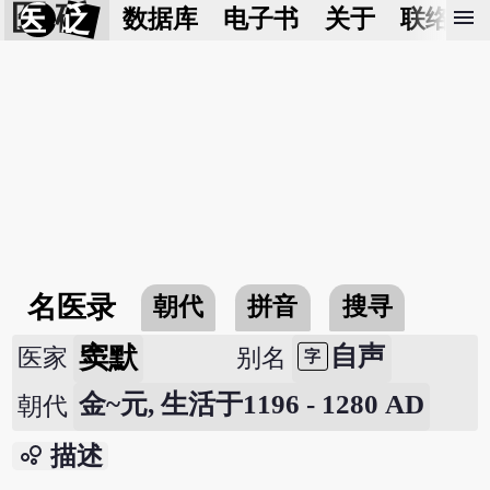
医 砭
menu
数据库
电子书
关于
联络我
名医录
朝代
拼音
搜寻
窦默
自声
医家
别名
字
金~元, 生活于1196 - 1280 AD
朝代
bubble_chart
描述