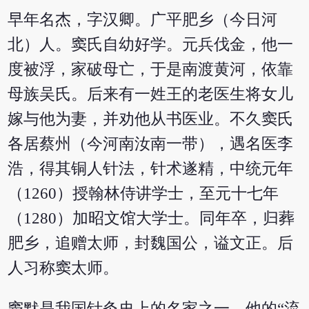
早年名杰，字汉卿。广平肥乡（今日河
北）人。窦氏自幼好学。元兵伐金，他一
度被浮，家破母亡，于是南渡黄河，依靠
母族吴氏。后来有一姓王的老医生将女儿
嫁与他为妻，并劝他从书医业。不久窦氏
各居蔡州（今河南汝南一带），遇名医李
浩，得其铜人针法，针术遂精，中统元年
（1260）授翰林侍讲学士，至元十七年
（1280）加昭文馆大学士。同年卒，归葬
肥乡，追赠太师，封魏国公，谥文正。后
人习称窦太师。
窦默是我国针灸史上的名家之一，他的“流