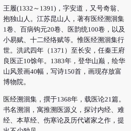
王履(1332～1391)，字安道，又号奇翁、
抱独山人。江苏昆山人，著有医经溯洄集
1卷、百病钩元20卷、医韵统100卷，以及
小易赋、十二经络赋等。惟医经溯洄集行
世。洪武四年（1371）至长安，任秦王府
良医正10馀年。1383年，登华山巅，绘华
山风景画40幅，写诗150首，画现存放富
博物院。
医经溯洄集，撰于1368年，载医论21篇。
书名溯洄，寓推溯医源义，探讨内经、难
经、本草经、伤寒论及历代诸家之作，提
出不少独见。