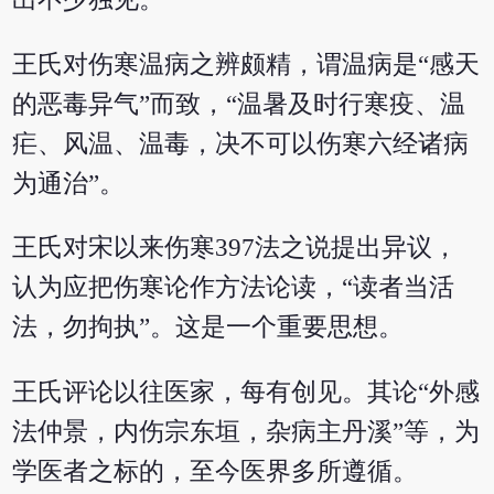
王氏对伤寒温病之辨颇精，谓温病是“感天
的恶毒异气”而致，“温暑及时行寒疫、温
疟、风温、温毒，决不可以伤寒六经诸病
为通治”。
王氏对宋以来伤寒397法之说提出异议，
认为应把伤寒论作方法论读，“读者当活
法，勿拘执”。这是一个重要思想。
王氏评论以往医家，每有创见。其论“外感
法仲景，内伤宗东垣，杂病主丹溪”等，为
学医者之标的，至今医界多所遵循。