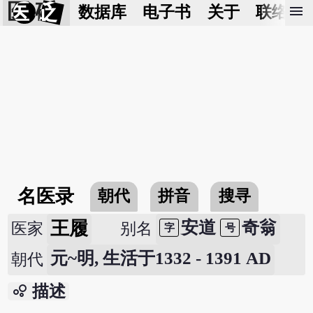
医 砭
menu
数据库
电子书
关于
联络我
名医录
朝代
拼音
搜寻
王履
安道
奇翁
医家
别名
字
号
元~明, 生活于1332 - 1391 AD
朝代
bubble_chart
描述