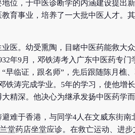
要地位，于中医诊断学的内涵建设提出
医教育事业，培养了一大批中医人才。
生业医。幼受熏陶，目睹中医药能救大
932年9月，邓铁涛考入广东中医药专门
“早临证，跟名师”，先后跟随陈月樵
月，邓铁涛完成学业。5年的学习，使他增
博大精深。他决心为继承发扬中医药学
铁涛避难于香港，与同学4人在文威东街南
芝兰堂药店坐堂应诊。在救亡运动、进步