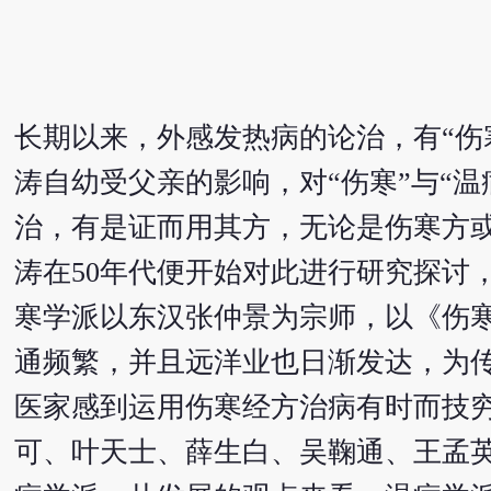
长期以来，外感发热病的论治，有“伤
涛自幼受父亲的影响，对“伤寒”与“
治，有是证而用其方，无论是伤寒方或
涛在50年代便开始对此进行研究探讨
寒学派以东汉张仲景为宗师，以《伤
通频繁，并且远洋业也日渐发达，为
医家感到运用伤寒经方治病有时而技
可、叶天士、薛生白、吴鞠通、王孟