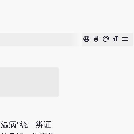
language
bug_report
color_lens
format_size
menu
“温病”统一辨证