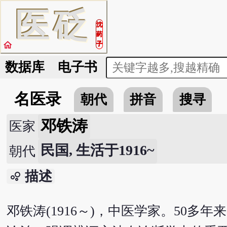
医
砭
沈
药
home
子
数据库
电子书
名医录
朝代
拼音
搜寻
邓铁涛
医家
民国, 生活于1916~
朝代
描述
bubble_chart
邓铁涛(1916～)，中医学家。50多