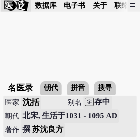
医 砭
menu
数据库
电子书
关于
联络我
名医录
朝代
拼音
搜寻
沈括
存中
医家
别名
字
北宋, 生活于1031 - 1095 AD
朝代
撰
苏沈良方
著作