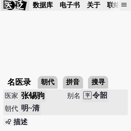
医 砭
menu
数据库
电子书
关于
联络我
名医录
朝代
拼音
搜寻
张锡驹
令韶
医家
别名
字
明~清
朝代
bubble_chart
描述