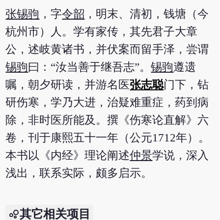
张锡驹
，字
令韶
，明末、清初，钱塘（今
杭州市）人。学有家传，其先君子大章
公，述岐黄诸书，并伏案而留手泽，尝谓
锡驹
曰：“汝当善于继吾志”。
锡驹
遵遗
嘱，朝夕研读，并游名医
张志聪
门下，钻
研伤寒，学乃大进，治疑难重症，药到病
除，非时医所能及。撰《伤寒论直解》六
卷，刊于康熙五十一年（公元1712年）。
本书以《内经》理论阐述
仲景
学说，深入
浅出，联系实际，颇多启示。
其它相关项目