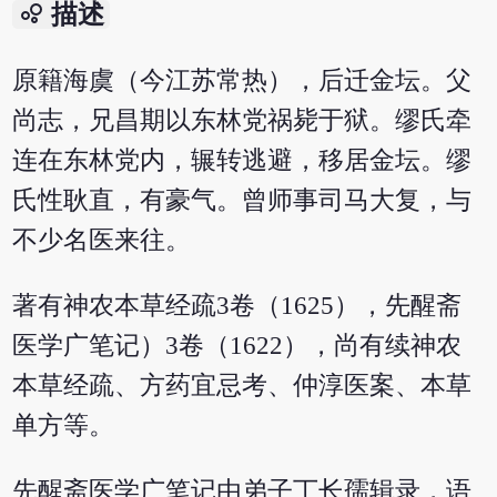
bubble_chart
描述
原籍海虞（今江苏常热），后迁金坛。父
尚志，兄昌期以东林党祸毙于狱。缪氏牵
连在东林党内，辗转逃避，移居金坛。缪
氏性耿直，有豪气。曾师事司马大复，与
不少名医来往。
著有神农本草经疏3卷（1625），先醒斋
医学广笔记）3卷（1622），尚有续神农
本草经疏、方药宜忌考、仲淳医案、本草
单方等。
先醒斋医学广笔记由弟子丁长孺辑录，语