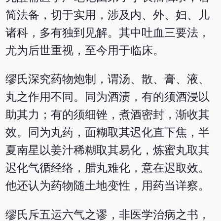
简法备，切于实用，涉及内、外、妇、儿
诸科，多有独到见解。其中吐血三要法，
尤为后世重视，至今用于临床。
缪氏深究药物炮制，谓汤、散、膏、液、
丸之作用不同。同为酒渍，有的须酒浸以
助其力；有的须细锉，煮酒密封，渐收其
效。同为丸药，面糊取其迟化直下焦，半
夏南星以姜汁稀糊取其易化，炼蜜丸取其
迟化气循经络，腊丸难化，意在迟取效。
他还认为药物随土地变性，用药当详察。
缪氏斥五运六气之谬，非医学治病之书，