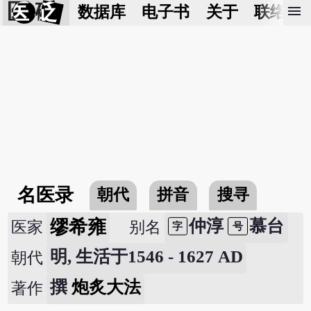
医 砭
menu
数据库
电子书
关于
联络我
名医录
朝代
拼音
搜寻
缪希雍
仲淳
慕台
医家
别名
字
号
明, 生活于1546 - 1627 AD
朝代
撰
炮炙大法
著作