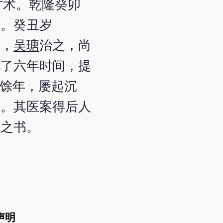
方术。乾隆癸卯
塞。癸丑岁
者，
吴瑭
治之，尚
化了六年时间，提
馀年，屡起沉
重。其医案得后人
读之书。
声明