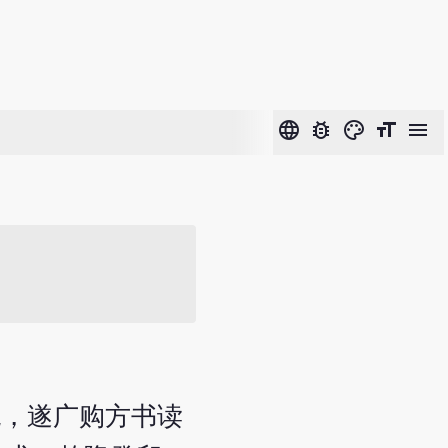
language
bug_report
color_lens
format_size
menu
绝，遂广购方书读