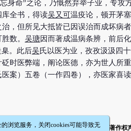
内忘身命”之论，乃慨然弃举子业，专攻
四库全书，得读
吴又可
温疫论，顿开茅
起之治，但所见大抵皆已因误治而成坏病
可胜数。
吴瑭
因而著成温病条辨，前后
圭臬。此后
吴
氏以医为业，孜孜汲汲四十
，针砭时医弊端，阐论医德，亦为世人所
氏医案）五卷（一作四卷），亦医家喜
全的浏览服务，关闭cookies可能导致无
于
联络我们
服务条款
隐私权条款
著作权
|
|
|
|