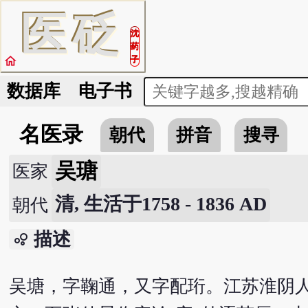
医
砭
沈
药
home
子
数据库
电子书
名医录
朝代
拼音
搜寻
吴瑭
医家
清, 生活于1758 - 1836 AD
朝代
描述
bubble_chart
吴塘，字鞠通，又字配珩。江苏淮阴