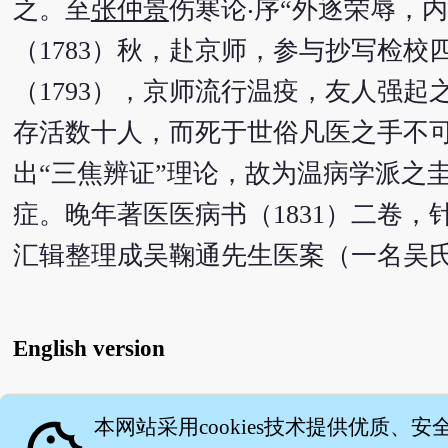
之。至
张仲景
伤寒论‧序“外逐荣辱，
（1783）秋，赴京师，参与抄写检校
（1793），京师流行温疫，友人强
存活数十人，而死于世俗凡医之手不
出“三焦辨证”理论，故为温病学派之
症。晚年著医医病书（1831）二卷
汇辑整理成吴鞠通先生医案（一名吴
English version
本网站采用cookies技术提供优质、安
关