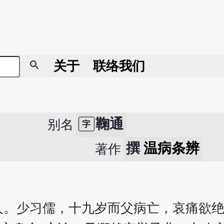
search
关于
联络我们
鞠通
别名
字
撰
温病条辨
著作
人。少习儒，十九岁而父病亡，哀痛欲