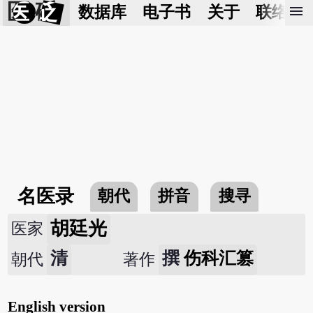
医 砭
menu
数据库
电子书
关于
联络我
名医录
朝代
拼音
搜寻
胡廷光
医家
清
撰
伤科汇篡
朝代
著作
English version