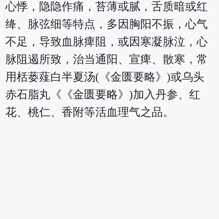
心悸，隐隐作痛，苔薄或腻，舌质暗或红
绛、脉弦细等特点，多因胸阳不振，心气
不足，导致血脉痺阻，或因寒凝脉泣，心
脉阻遏所致，治当通阳、宣痺、散寒，常
用栝蒌薤白半夏汤(《金匮要略》)或乌头
赤石脂丸《《金匮要略》)加入丹参、红
花、桃仁、香附等活血理气之品。