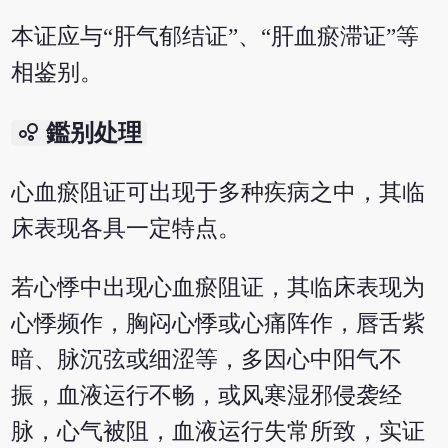
本证应与“肝气郁结证”、“肝血瘀滞证”等
相鉴别。
bubble_chart
鑑别处理
心血瘀阻证可出现于多种疾病之中，其临
床表现各具一定特点。
若心悸中出现心血瘀阻证，其临床表现为
心悸频作，胸闷心悸或心痛阵作，唇舌紫
暗、脉沉弦或细涩等，多因心中阳气不
振，血液运行不畅，或风寒湿邪侵袭经
脉，心气被阻，血液运行失常所致，实证