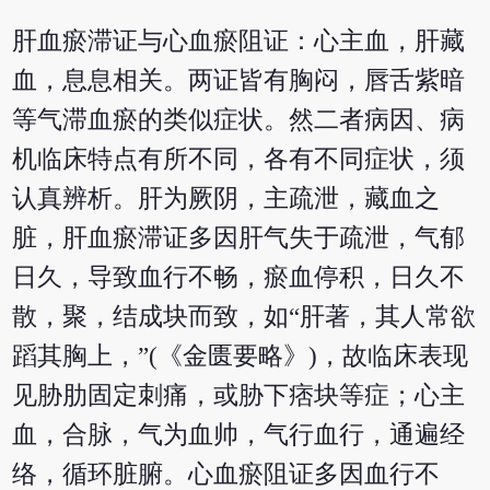
肝血瘀滞证与心血瘀阻证：心主血，肝藏
血，息息相关。两证皆有胸闷，唇舌紫暗
等气滞血瘀的类似症状。然二者病因、病
机临床特点有所不同，各有不同症状，须
认真辨析。肝为厥阴，主疏泄，藏血之
脏，肝血瘀滞证多因肝气失于疏泄，气郁
日久，导致血行不畅，瘀血停积，日久不
散，聚，结成块而致，如“肝著，其人常欲
蹈其胸上，”(《金匮要略》)，故临床表现
见胁肋固定刺痛，或胁下痞块等症；心主
血，合脉，气为血帅，气行血行，通遍经
络，循环脏腑。心血瘀阻证多因血行不