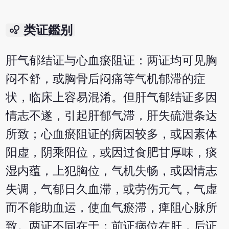
bubble_chart
类证鑑别
肝气郁结证与心血瘀阻证：两证均可见胸
闷不舒，或胸骨后闷痛等气机郁滞的症
状，临床上容易混淆。但肝气郁结证多因
情志不遂，引起肝郁气滞，肝失硫泄条达
所致；心血瘀阻证的病因较多，或因素体
阳虚，阴乘阳位，或因过食肥甘厚味，痰
湿内蕴，上犯胸位，气机失畅，或因情志
失调，气郁日久血滞，或劳伤元气，气虚
而不能助血运，使血气瘀滞，痺阻心脉所
致。两证不同在于：前证病位在肝，后证