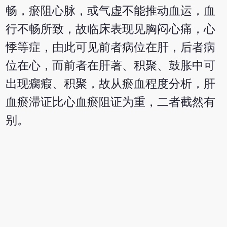
畅，瘀阻心脉，或气虚不能推动血运，血
行不畅所致，故临床表现见胸闷心痛，心
悸等症，由此可见前者病位在肝，后者病
位在心，而前者在肝著、积聚、鼓胀中可
出现瘸瘕、积聚，故从瘀血程度分析，肝
血瘀滞证比心血瘀阻证为重，二者截然有
别。