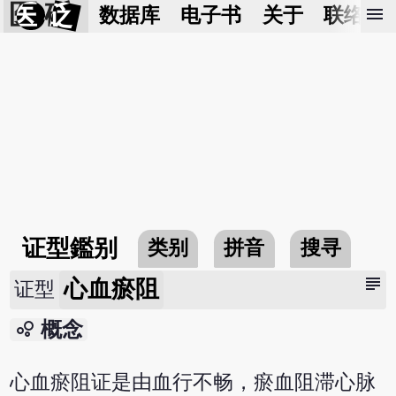
医 砭
menu
数据库
电子书
关于
联络我
证型鑑别
类别
拼音
搜寻
subject
心血瘀阻
证型
bubble_chart
概念
心血瘀阻证是由血行不畅，瘀血阻滞心脉