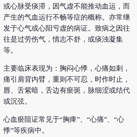
或心脉受痰滞，因气虚不能推动血运，而
产生的气血运行不畅等症的概称。亦常继
发于心气或心阳亏虚的病证。致病之因往
往是过劳伤气，情志不舒，或痰浊凝集
等。
主要临床表现为：胸闷心悸，心痛如刺，
痛引肩背内臂，重则不可忍，时作时止，
唇、舌紫暗，舌边有瘀斑，脉细涩或结代
或沉弦。
心血瘀阻证常见于“胸痺”、“心痛”、“心
悸”等疾病中。