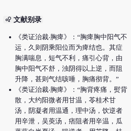
bubble_chart
文献别录
《类证治裁‧胸痺》：“胸痺胸中阳气不
运，久则阴乘阳位而为痺结也。其症
胸满喘息，短气不利，痛引心背，由
胸中阳气不舒，浊阴得以上逆，而阻
升降，甚则气结咳唾，胸痛彻背。”
《类证治裁‧胸痺》：“胸背疼痛，熨背
散，大约阳微者用甘温，苓桂术甘
汤，阴凝者用温通，理中汤，饮逆者
用辛泄，吴萸汤，痞阻者用辛温，瓜