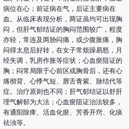
病位在心；前证病在气，后证主要病在
血。从临床表现分析，两证虽均可出现胸
闷，但肝气郁结证的胸闷范围较广，程度
亦轻，常连及两胁闷痛，或少腹胀痛，胸
闷得太息后好转，在女子常烦躁易怒，月
经失调，乳房作胀等症状；心血瘀阻证的
胸；闷常局限于心前区或胸骨后，还有心
痛彻背、心悸气短、唇舌青紫、脉结代等
症。治疗原则也不同；肝气郁结证以舒肝
理气解郁为大法；心血瘀阻证治法较多，
有通阳除痺、活血化瘀、芳香开窍、化痰
祛浊等。