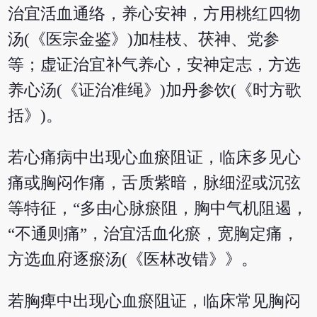
治宜活血通络，养心安神，方用桃红四物
汤(《医宗金鉴》)加桂枝、茯神、党参
等；虚证治宜补气养心，安神定志，方选
养心汤(《证治准绳》)加丹参饮(《时方歌
括》)。
若心痛病中出现心血瘀阻证，临床多见心
痛或胸闷作痛，舌质紫暗，脉细涩或沉弦
等特征，“多由心脉瘀阻，胸中气机阻遏，
“不通则痛”，治宜活血化瘀，宽胸定痛，
方选血府逐瘀汤(《医林改错》》。
若胸痺中出现心血瘀阻证，临床常见胸闷