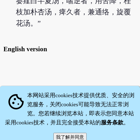
蒌薤白半夏汤，喘逆者，用苦降，桂
枝加朴杏汤，痺久者，兼通络，旋覆
花汤。”
English version
本网站采用cookies技术提供优质、安全的浏
cookie
览服务，关闭cookies可能导致无法正常浏
览。您若继续浏览本站，即表示您同意本站
采用cookies技术，并且完全接受本站的
服务条款
。
智橐·
医砭
·
沈药子
©2008～2026