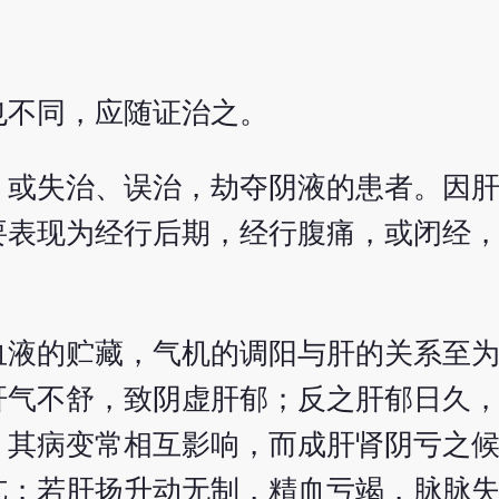
也不同，应随证治之。
，或失治、误治，劫夺阴液的患者。因
要表现为经行后期，经行腹痛，或闭经
血液的贮藏，气机的调阳与肝的关系至
肝气不舒，致阴虚肝郁；反之肝郁日久
，其病变常相互影响，而成肝肾阴亏之
亢；若肝扬升动无制，精血亏竭，脉脉