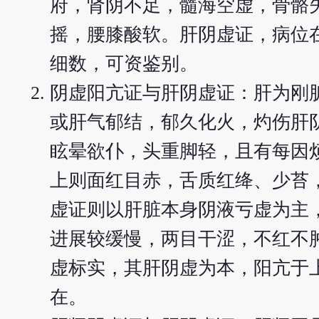
府，肾阴不足，髓海空虚，骨骼
摇，腰膝酸软。肝阴虚证，病位
细数，可资鉴别。
阴虚阳亢证与肝阴虚证：肝为刚
或肝气郁结，郁久化火，灼伤肝
眩晕欲仆，头重脚轻，且有每因
上则面红目赤，舌质红绛、少苔
虚证则以肝脏本身阴液亏虚为主
进展较缓慢，两目干涩，不红不
虚标实，其肝阴虚为本，阳亢于
在。