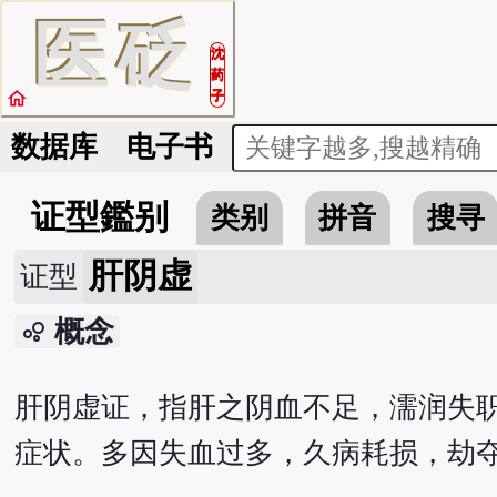
医
砭
沈
药
home
子
数据库
电子书
证型鑑别
类别
拼音
搜寻
肝阴虚
证型
概念
bubble_chart
肝阴虚证，指肝之阴血不足，濡润失
症状。多因失血过多，久病耗损，劫