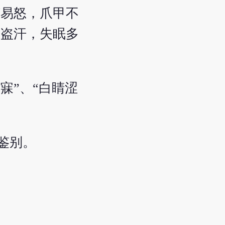
烦易怒，爪甲不
热盗汗，失眠多
不寐”、“白睛涩
相鉴别。