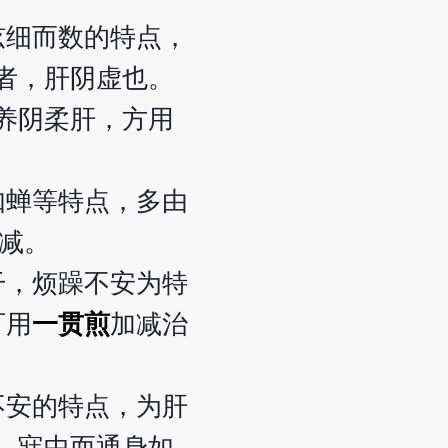
弦细而数的特点，
者，肝阴虚也。
养阴柔肝，方用
如蝉等特点，多由
加减。
干，烦躁不安为特
可用
一贯煎
加减治
不安的特点，为肝
，寐中而通身如