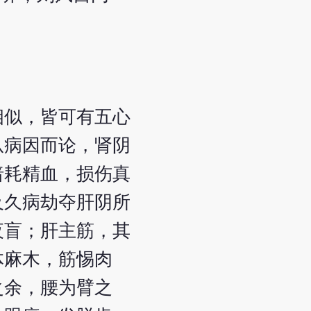
相似，皆可有五心
从病因而论，肾阴
暗耗精血，损伤真
及久病劫夺肝阴所
夜盲；肝主筋，其
体麻木，筋惕肉
之余，腰为臂之