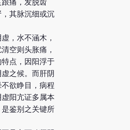
足跟痛，发脱齿
肾，其脉沉细或沉
阴虚，水不涵木，
扰清空则头胀痛，
的特点，因阳浮于
阴虚之候。而肝阴
晕不欲睁目，病程
阴虚阳亢证多属本
，是鉴别之关键所