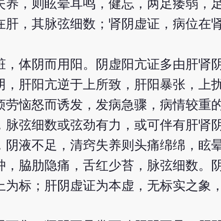
失养，则眩晕耳鸣，健忘，两足痿弱，
在肝，其脉弦细数；肾阴虚证，病位在
脏，体阴而用阳。阴虚阳亢证多由肝肾
阴，肝阳亢逆于上所致，肝阳暴张，上
烦劳恼怒而诱发，发病急骤，病情较重
，脉弦细数或弦劲有力，或可伴有肝肾
，阴液不足，清窍失养则头痛绵绵，眩
肿，脇肋隐痛，舌红少苔，脉弦细数。
上为标；肝阴虚证为本虚，无标实之象