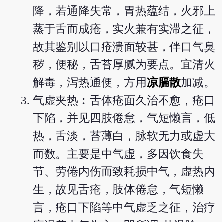
降，若通降失常，胃热蕴结，火邪上
蒸于舌而成疮，实火兼有实滞之征，
故其鉴别以口疮溃面较甚，伴口气臭
秽，便秘，舌苔厚腻为要点。宜清火
解毒，泻热通便，方用
凉膈散
加减。
气虚夹热︰舌体疮面久治不愈，疮口
下陷，并见四肢倦怠，气短懒言，低
热，舌淡，苔薄白，脉软无力或虚大
而数。主要是中气虚，多因饮食失
节、劳倦内伤而致耗损中气，虚热内
生，故见舌疮，肢体倦怠，气短懒
言，疮口下陷等中气虚乏之征，治疗