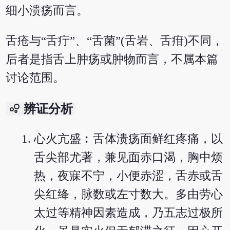
细小溃疡而言。
舌疮与“舌疔”、“舌菌”(舌岩、舌疳)不同，
后者是指舌上肿疡或肿物而言，不属本篇
讨论范围。
bubble_chart
辨证分析
心火亢盛︰舌体溃疡面鲜红疼痛，以
舌尖部尤著，兼见面赤口渴，胸中烦
热，夜寐不宁，小便赤涩，舌赤或舌
尖红绛，脉数或左寸数大。多由劳心
太过等精神因素造成，乃五志过极所