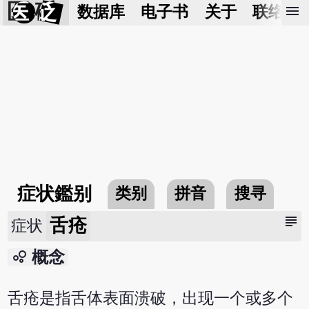
医 砭
menu
数据库
电子书
关于
联络我
症状鑑别
类别
拼音
搜寻
subject
舌疮
症状
bubble_chart
概念
舌疮是指舌体表面溃破，出现一个或多个