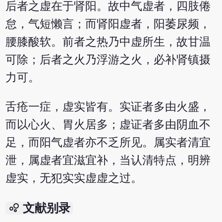
后者之虚在于肾阳。故中气虚者，四肢倦
怠，气短懒言；而肾阳虚者，阳萎尿频，
腰膝酸软。前者之热乃中虚所生，故甘温
可除；后者之火乃浮游之火，必补肾镇摄
力可。
舌疮一症，虚实皆有。实证者多由火盛，
而以心火、胃火居多；虚证者多由阴血不
足，而阳气虚者亦不乏所见。属实者清宜
泄，属虚者宜滋宜补，当认清特点，明辨
虚实，无犯实实虚虚之过。
bubble_chart
文献别录