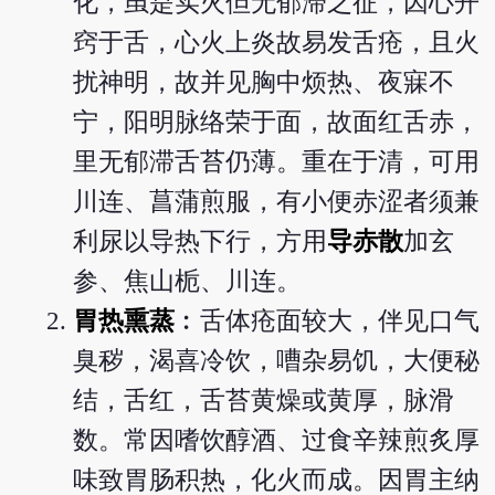
化，虽是实火但无郁滞之征，因心开
窍于舌，心火上炎故易发舌疮，且火
扰神明，故并见胸中烦热、夜寐不
宁，阳明脉络荣于面，故面红舌赤，
里无郁滞舌苔仍薄。重在于清，可用
川连、菖蒲煎服，有小便赤涩者须兼
利尿以导热下行，方用
导赤散
加玄
参、焦山栀、川连。
胃热熏蒸
︰舌体疮面较大，伴见口气
臭秽，渴喜冷饮，嘈杂易饥，大便秘
结，舌红，舌苔黄燥或黄厚，脉滑
数。常因嗜饮醇酒、过食辛辣煎炙厚
味致胃肠积热，化火而成。因胃主纳