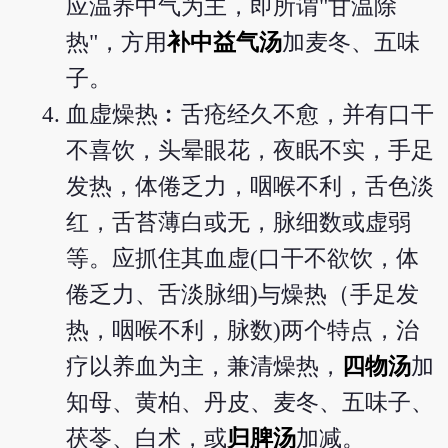
应温养中气为主，即所谓"甘温除
热"，方用
补中益气汤
加麦冬、五味
子。
血虚燥热︰舌疮经久不愈，并有口干
不喜饮，头晕眼花，夜眠不实，手足
发热，体倦乏力，咽喉不利，舌色淡
红，舌苔薄白或无，脉细数或虚弱
等。应抓住其血虚(口干不欲饮，体
倦乏力、舌淡脉细)与燥热（手足发
热，咽喉不利，脉数)两个特点，治
疗以养血为主，兼清燥热，
四物汤
加
知母、黄柏、丹皮、麦冬、五味子、
茯苓、白术，或
归脾汤
加减。