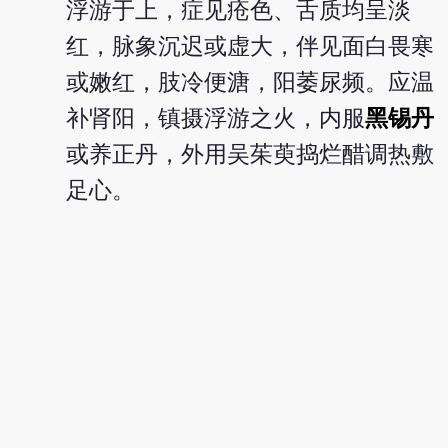
浮游于上，症见疮色、舌质均呈淡
红，脉象沉迟或虚大，伴见面白畏寒
或嫩红，肢冷便溏，阳萎尿频。应温
补肾阳，镇摄浮游之火，内服
黑锡丹
或养正丹，外用吴茱萸捣烂醋调热敷
足心。