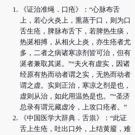
《证治准绳．口疮》：“心脉布舌
上，若心火炎上，熏蒸于口，则为口
舌生疮，脾脉布舌下，若脾热生痰，
热涎相搏，从相火上炎，亦生疮者尤
多，二者之病诸寒凉剂皆可治，但有
涎者兼取其涎。”“夫火有虚实，因诸
经原有热而动者谓之实，无热而动者
谓之虚。实则正治，寒凉之剂是也，
虚则从治，如此用温热是也。”“圣济
总录有谓元藏虚冷，上攻口疮者。”
《中国医学大辞典．舌祟》：“此证
舌上生疮，吐出口外，上结黄靥，难