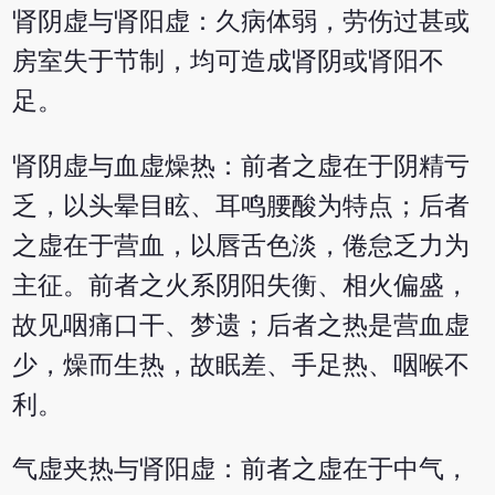
肾阴虚与肾阳虚：久病体弱，劳伤过甚或
房室失于节制，均可造成肾阴或肾阳不
足。
肾阴虚与血虚燥热：前者之虚在于阴精亏
乏，以头晕目眩、耳鸣腰酸为特点；后者
之虚在于营血，以唇舌色淡，倦怠乏力为
主征。前者之火系阴阳失衡、相火偏盛，
故见咽痛口干、梦遗；后者之热是营血虚
少，燥而生热，故眠差、手足热、咽喉不
利。
气虚夹热与肾阳虚：前者之虚在于中气，