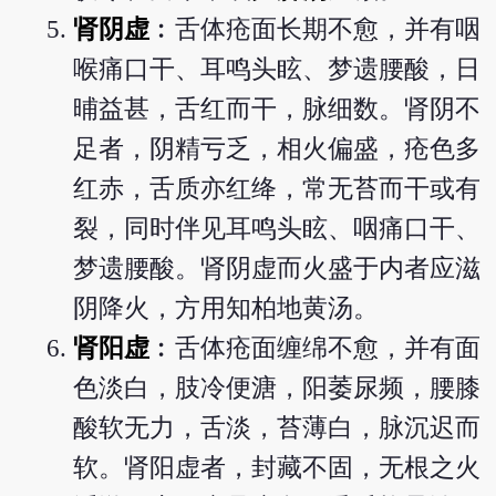
肾阴虚
︰舌体疮面长期不愈，并有咽
喉痛口干、耳鸣头眩、梦遗腰酸，日
晡益甚，舌红而干，脉细数。肾阴不
足者，阴精亏乏，相火偏盛，疮色多
红赤，舌质亦红绛，常无苔而干或有
裂，同时伴见耳鸣头眩、咽痛口干、
梦遗腰酸。肾阴虚而火盛于内者应滋
阴降火，方用知柏地黄汤。
肾阳虚
︰舌体疮面缠绵不愈，并有面
色淡白，肢冷便溏，阳萎尿频，腰膝
酸软无力，舌淡，苔薄白，脉沉迟而
软。肾阳虚者，封藏不固，无根之火