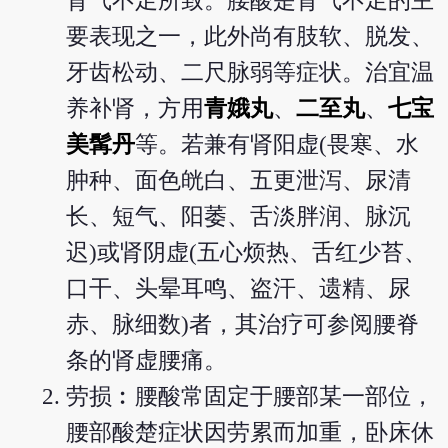
肾气不足所致。腰酸是肾气不足的主
要表现之一，此外尚有肢软、脱发、
牙齿松动、二尺脉弱等症状。治宜温
养补肾，方用
青娥丸
、
二至丸
、
七宝
美髯丹
等。若兼有肾阳虚(畏寒、水
肿种、面色㿠白、五更泄泻、尿清
长、短气、阳萎、舌淡胖润、脉沉
迟)或肾阴虚(五心烦热、舌红少苔、
口干、头晕耳鸣、盗汗、遗精、尿
赤、脉细数)者，其治疗可参阅腰脊
条的肾虚腰痛。
劳损︰腰酸常固定于腰部某一部位，
腰部酸楚症状因劳累而加重，卧床休