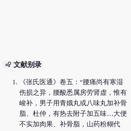
bubble_chart
文献别录
《张氏医通》卷五：“腰痛尚有寒湿
伤损之异，腰酸悉属房劳肾虚，惟有
峻补，男子用青娥丸或八味丸加补骨
脂、杜仲，有热去附子加五味…大便
不实加肉果、补骨脂，山药粉糊代