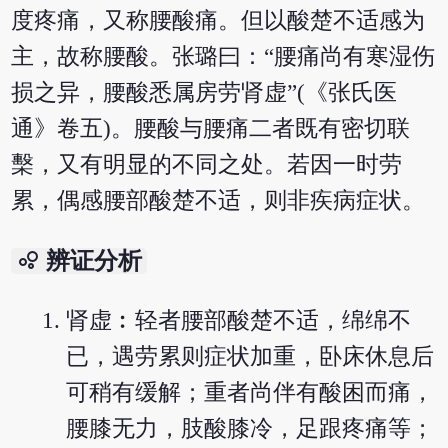
度疼痛，又称腰酸痛。但以酸楚不适感为
主，故称腰酸。张璐曰：“腰痛尚有寒湿伤
损之异，腰酸悉属房劳肾虚”(《张氏医
通》卷五)。腰酸与腰痛二者既有密切联
檕，又有明显的不同之处。若因一时劳
累，偶感腰部酸楚不适，则非疾病症状。
bubble_chart
辨证分析
肾虚︰轻者腰部酸楚不适，绵绵不
已，遇劳累则症状加重，卧床休息后
可稍有缓解；重者尚伴有酸困而痛，
腰膝无力，肢酸膝冷，足跟疼痛等；