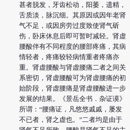
甚者脱发，牙齿松动，阳萎，遗精，
舌质淡，脉沉细。其原因或因年老肾
气不足，或因房劳过度致使肾气斫
伤，卧床休息后即可暂时减轻。肾虚
腰酸伴有不同程度的腰部疼痛，其病
情轻者，疼痛较轻病情重者疼痛亦
重。肾虚腰酸与肾虚腰痛二者之间关
系密切，肾虚腰酸可为肾虚腰痛的初
始阶段，肾虚腰痛是肾虚腰酸进一步
发展的结果。《景岳全书．杂证谟》
所谓：“腰痛证，凡悠悠戚戚，屡发
不已者，肾之虚也。”二者均是由于