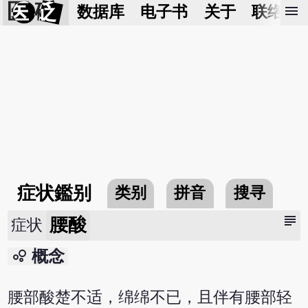
医 砭
menu
数据库
电子书
关于
联络我
症状鑑别
类别
拼音
搜寻
subject
腰酸
症状
bubble_chart
概念
腰部酸楚不适，绵绵不已，且伴有腰部轻