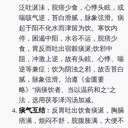
泛吐涎沬，脘痞少食，心悸头眩，或
喘咳气逆，苔白滑腻，脉象弦滑。病
起于阳不化水而津留为饮。寒饮内
停，困遏中阳，水谷不运，脘痞少
食，胃反而吐出宿榖痰涎;饮邪中
阻，冲激上逆，故有头眩、心悸、喘
逆等兼症；饮为阴浊之邪，故舌苔白
腻，脉象弦滑。治遵《金匮要
略》"病痰饮者、当以温药和之"之
法，选用茯苓泽泻汤加减。
痰气互结
︰反胃吐出饮食痰涎，胸膈
痞满，烦闷不舒，脘腹胀满，大便不