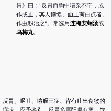
胃》曰："反胃而胸中嘈杂不宁，或
作或止，其人懊憹、面上有白点者、
作虫积治之"。常选用
连梅安蛔汤
或
乌梅丸
。
反胃、呕吐、噎膈三症、皆有吐出食物的
症状，应予鉴别。反胃多属阳虚有寒，饮