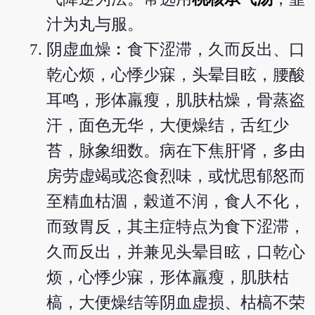
汁为丸与服。
阴虚血燥︰食下涩滞，久而反出、口
乾心烦，心悸少寐，头晕目眩，腰酸
耳鸣，形体羸瘦，肌肤枯燥，骨蒸盗
汗，面色无华，大便燥结，舌红少
苔，脉象细数。病在下焦肝肾，多由
房劳虚竭或恣食烈味，或忧思郁怒而
至精血枯涸，榖道不润，食人不化，
而致胃反，其主症特点为食下涩滞，
久而反出，并兼见头晕目眩，口乾心
烦，心悸少寐，形体羸瘦，肌肤枯
槁，大便燥结等阴血虚损、枯槁不荣