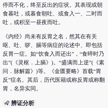
停而不化，终至反出的症状。其表现或朝
食暮吐，或暮食朝吐、或食入一、二时而
吐，或积至一昼夜而吐。
《内经》尚未有反胃之名，然其在有关
呕、吐、哕、膈等病症的论述中、即包括
反胃一症。如“饮食入而还出”，“食晬时乃
出”(《灵枢．上膈》)。“盛满而上逆”(《素
问．脉解篇》)等。《金匮要略》首载“胃
反”症名。其后，历代医籍或称反胃或称翻
胃，名异实同。
bubble_chart
辨证分析