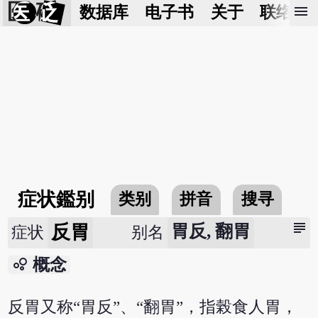
医 砭
menu
数据库
电子书
关于
联络我
症状鑑别
类别
拼音
搜寻
subject
反胃
胃反, 翻胃
症状
别名
bubble_chart
概念
反胃又称“胃反”、“翻胃”，指榖食人胃，