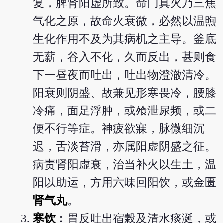
复，脾肾阳虚所致。命门真火乃三焦
气化之原，故命火衰微，必然以温煦
生化作用不及为其病机之主导。釜底
无薪，谷入不化，久而反出，甚则食
下一昼夜而吐出，吐出物澄澈清冷。
阳衰则阴盛、故兼见形寒畏冷，腰膝
冷痛，面足浮肿，或飧泄尿频，或二
便不行等症。神疲欲寐，脉微细沉
迟，舌淡苔滑，亦属阳虚阴盛之征。
病责肾阳虚衰，治当补火以生土，温
阳以助运，方用六味回阳饮，或金匮
肾气丸
。
寒饮
︰胃反吐出宿榖及清水痰涎，或