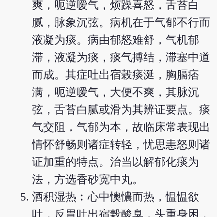
爽，呃逆嗳气，烦躁喜怒，舌苔白
腻，脉象沉弦。病机在于气郁不行而
液凝为痰。病由郁怒难舒，气机郁
滞，液凝为痰，痰气搏结，滞塞中道
而成。其症吐出宿榖痰涎，胸膈痞
满，呃逆嗳气，大便不爽，其脉沉
弦，舌苔白腻或滑为其辨证要点。痰
气交阻，气郁为本，故临床常表现出
情怀舒畅则诸症转轻，忧思恚怒则诸
证加重的特点。治当以解郁化痰为
法，方选香砂宽中丸。
酒积湿热︰心中懊憹而热，愠愠欲
吐，反胃吐出宿榖酸臭，头重身困，