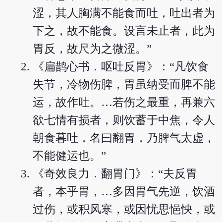
涩，其人胸满不能食而吐，吐出者为
下之，故不能食。设言未止者，此为
胃反，故尺为之微涩。”
《扁鹊心书．呕吐反胃》：“凡饮食
失节，冷物伤脾，胃虽纳受而脾不能
运，故作吐。…若伤之最重，再兼六
欲七情有损者，则饮蓄于中焦，令人
朝食暮吐，名曰翻胃，乃脾气太虚，
不能健运也。”
《奇效良力．翻胃门》：“夫反胃
者，本乎胃，…多因胃气先逆，饮酒
过伤，或积风寒，或因忧思悒怏，或