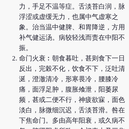
力，手足不温等症。舌淡苔白润，脉
浮涩或虚缓无力，也属中气虚寒之
象。治当温中健脾、和胃降逆，方用
补气健运汤。病较轻浅而责在中阳不
振。
命门火衰︰朝食暮吐，甚则食下一日
反出，完榖不化，饮食不下，泛吐清
涎，澄澈清冷，形寒畏冷，腰膝冷
痛，面浮足肿，腹胀飧泄，阳萎尿
频，甚或二便不行，神疲欲寐，面色
淡白，脉微细沉迟，舌淡苔滑。咎在
下焦命门。多由高年阳衰，或久病不