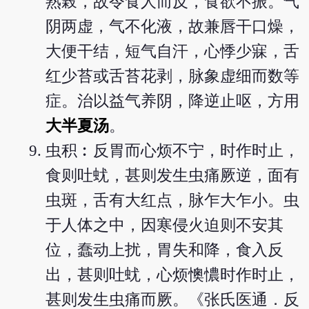
熟榖，故令食人而反，食欲不振。气
阴两虚，气不化液，故兼唇干口燥，
大便干结，短气自汗，心悸少寐，舌
红少苔或舌苔花剥，脉象虚细而数等
症。治以益气养阴，降逆止呕，方用
大半夏汤
。
虫积︰反胃而心烦不宁，时作时止，
食则吐蚘，甚则发生虫痛厥逆，面有
虫斑，舌有大红点，脉乍大乍小。虫
于人体之中，因寒侵火迫则不安其
位，蠢动上扰，胃失和降，食入反
出，甚则吐蚘，心烦懊憹时作时止，
甚则发生虫痛而厥。《张氏医通．反