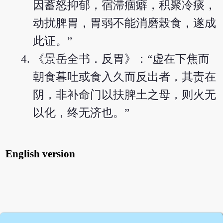
因蓄怒抑郁，宿滞痼癖，积聚冷痰，
动扰脾胃，胃弱不能消磨榖食，遂成
此证。”
《景岳全书．反胃》：“虚在下焦而
朝食暮吐或食入久而反出者，其责在
阴，非补命门以扶脾土之母，则火无
以化，终无济也。”
English version