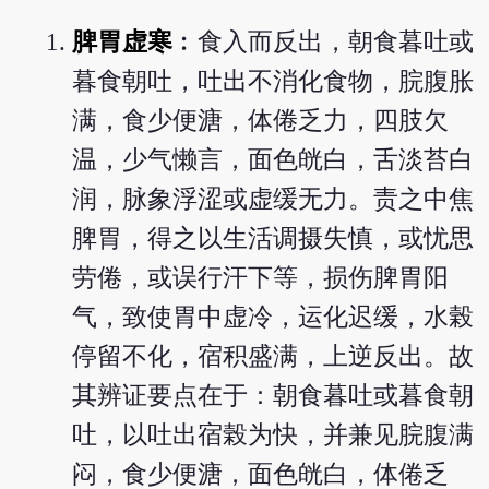
脾胃虚寒
︰食入而反出，朝食暮吐或
暮食朝吐，吐出不消化食物，脘腹胀
满，食少便溏，体倦乏力，四肢欠
温，少气懒言，面色㿠白，舌淡苔白
润，脉象浮涩或虚缓无力。责之中焦
脾胃，得之以生活调摄失慎，或忧思
劳倦，或误行汗下等，损伤脾胃阳
气，致使胃中虚冷，运化迟缓，水榖
停留不化，宿积盛满，上逆反出。故
其辨证要点在于：朝食暮吐或暮食朝
吐，以吐出宿榖为快，并兼见脘腹满
闷，食少便溏，面色㿠白，体倦乏