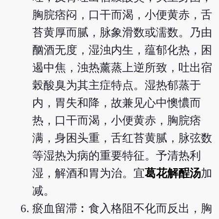
胸脘痞闷，口干而渴，小便黄赤，舌
苔黄厚而腻，脉象滑数或濡数。乃由
酗酒无度，湿浊内生，蕴郁化热，困
遏中焦，浊热薰蒸上逆所致，吐出宿
榖酸臭为其主症特点。湿热郁蒸于
内，胃失和降，故兼见心中懊憹而
热，口干而渴，小便黄赤，胸脘痞
满，身困头重，舌红苔黄腻，脉弦数
等湿热为病的重要特征。予清热利
湿，解酒和胃为治。宜
葛花解酲汤
加
减。
瘀血留滞︰食入格阻不化而反出，胸