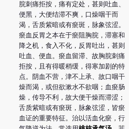
脘刺痛拒按，痛有定处，甚则吐血、
便黑，大便结滞不爽，口燥咽干而
渴，舌质紫暗或有瘀斑，脉象弦涩。
瘀血反胃之本在于瘀阻胸脘，滞塞和
降之机，食入不化，反胃吐出，甚则
吐血、便血。瘀血留滞、故胸脘刺痛
拒按，且有得暖稍缓，得寒加剧的特
点。阴血不营，津不上承、故口咽干
燥而渴，或但欲漱水不欲咽；血瘀肠
燥，传导不利，故大便干燥而滞涩；
舌质紫暗或有瘀斑，脉象弦涩，皆瘀
血证的重要特征。治以活血化瘀，行
气降逆为法。常选用
桃核承气汤
，韮