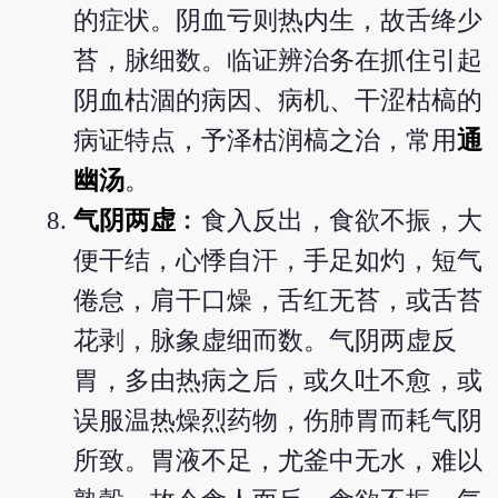
的症状。阴血亏则热内生，故舌绛少
苔，脉细数。临证辨治务在抓住引起
阴血枯涸的病因、病机、干涩枯槁的
病证特点，予泽枯润槁之治，常用
通
幽汤
。
气阴两虚
︰食入反出，食欲不振，大
便干结，心悸自汗，手足如灼，短气
倦怠，肩干口燥，舌红无苔，或舌苔
花剥，脉象虚细而数。气阴两虚反
胃，多由热病之后，或久吐不愈，或
误服温热燥烈药物，伤肺胃而耗气阴
所致。胃液不足，尤釜中无水，难以