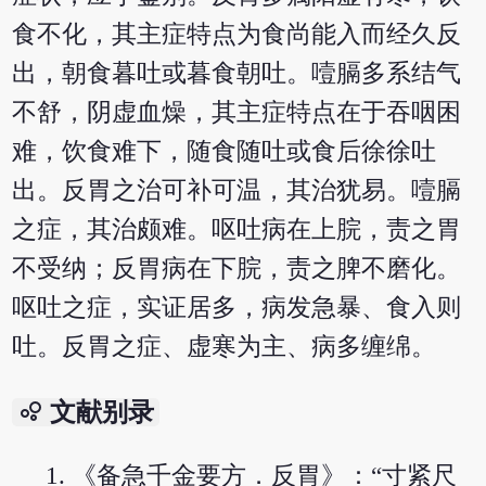
食不化，其主症特点为食尚能入而经久反
出，朝食暮吐或暮食朝吐。噎膈多系结气
不舒，阴虚血燥，其主症特点在于吞咽困
难，饮食难下，随食随吐或食后徐徐吐
出。反胃之治可补可温，其治犹易。噎膈
之症，其治颇难。呕吐病在上脘，责之胃
不受纳；反胃病在下脘，责之脾不磨化。
呕吐之症，实证居多，病发急暴、食入则
吐。反胃之症、虚寒为主、病多缠绵。
bubble_chart
文献别录
《备急千金要方．反胃》：“寸紧尺