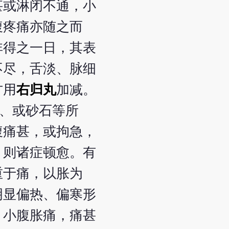
甚或淋闭不通，小
腹疼痛亦随之而
非得之一日，其表
不尽，舌淡、脉细
方用
右归丸
加减。
血、或砂石等所
腹痛甚，或拘急，
，则诸症顿愈。有
重于痛，以胀为
明显偏热、偏寒形
，小腹胀痛，痛甚