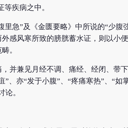
证等疾病之中。
腹里急”及《金匮要略》中所说的“少腹
而外感风寒所致的膀胱蓄水证，则以小
范畴。
痛，并兼见月经不调、痛经、经闭、带
”、亦“发于小腹”、“疼痛寒热”、“如
讨论。