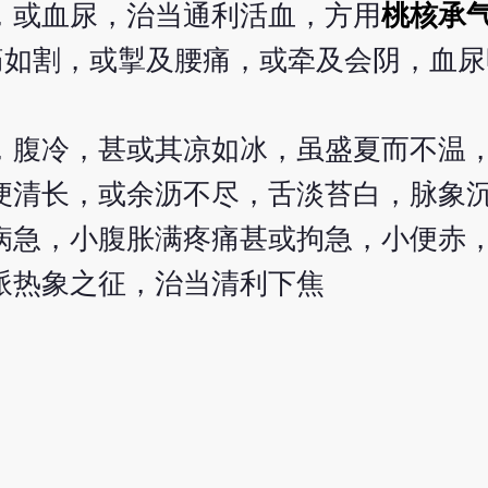
，或血尿，治当通利活血，方用
桃核承
痛如割，或掣及腰痛，或牵及会阴，血
，腹冷，甚或其凉如冰，虽盛夏而不温
便清长，或余沥不尽，舌淡苔白，脉象
病急，小腹胀满疼痛甚或拘急，小便赤
派热象之征，治当清利下焦