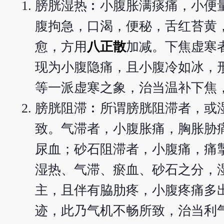
膀胱湿热︰小腹胀满痰痛，小便
腹拘急，口渴，便秘，舌红苔黄
愈，方用
八正散
加减。下焦虚寒
现为小腹隐痛，且小腹冷如冰，
等一派虚寒之象，治当温补下焦
膀胱阻滞︰所谓膀胱阻滞者，或湿
致。气滞者，小腹胀痛，胸胀胁
尿血；砂石阻滞者，小腹痛，痛
湿热、气滞、瘀血、砂石之分，
主，且伴有脇肋疼，小腹疼痛多
迹，此乃气机不畅所致，治当利