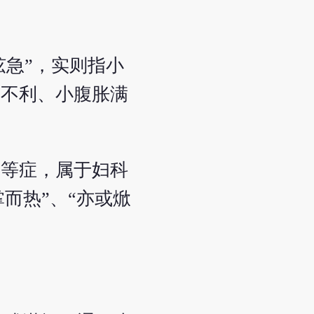
弦急”，实则指小
便不利、小腹胀满
下等症，属于妇科
掌而热”、“亦或焮