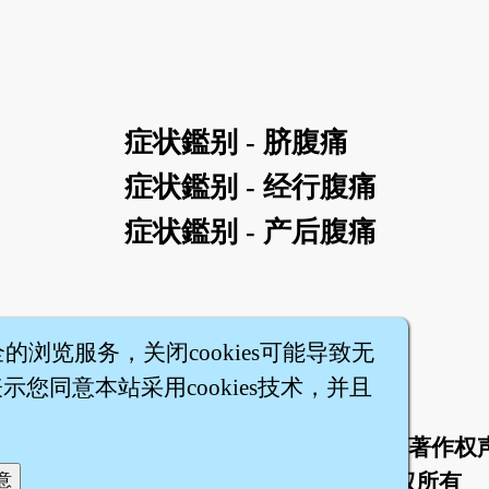
症状鑑别 - 脐腹痛
症状鑑别 - 经行腹痛
症状鑑别 - 产后腹痛
全的浏览服务，关闭cookies可能导致无
您同意本站采用cookies技术，并且
于
联络我们
服务条款
隐私权条款
著作权
|
|
|
|
智橐·
医砭
·
沈药子
©2008～2026
著作权所有