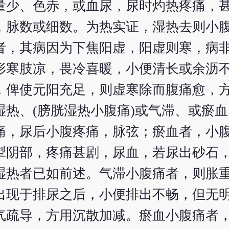
量少、色赤，或血尿，尿时灼热疼痛，
，脉数或细数。为热实证，湿热去则小
者，其病因为下焦阳虚，阳虚则寒，病
形寒肢凉，畏冷喜暖，小便清长或余沥
，俾使元阳充足，则虚寒除而腹痛愈，
热、(膀胱湿热小腹痛)或气滞、或瘀
痛，尿后小腹疼痛，脉弦；瘀血者，小
掣阴部，疼痛甚剧，尿血，若尿出砂石
湿热者已如前述。气滞小腹痛者，则胀
出现于排尿之后，小便排出不畅，但无
气疏导，方用沉散加减。瘀血小腹痛者