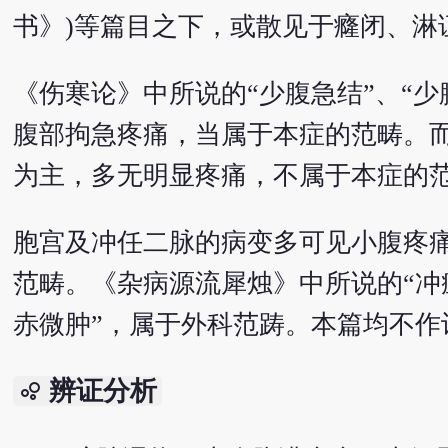
书》)等篇目之下，或散见于癃闭、淋
《伤寒论》中所说的“少腹急结”、“少
腹部拘急疼痛，当属于本症的范畴。
为主，多无明显疼痛，不属于本症的
胞宫及冲任二脉的病变多可见小腹疼
范畴。《杂病源流犀烛》中所说的“冲疽
赤微肿”，属于外科范踌。本篇均不作
辨证分析
bubble_chart