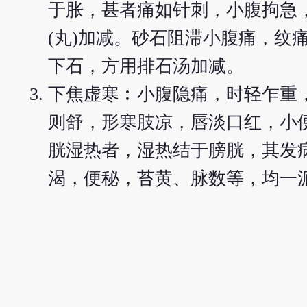
于胀，甚者痛如针刺，小腹拘急
(丸)加减。砂石阻滞小腹痛，纹
下石，方用排石汤加减。
下焦虚寒︰小腹隐痛，时轻乍重
则舒，形寒肢凉，唇淡口红，小
胱湿热者，湿热结于膀胱，其发
渴，便秘，苔黄、脉数等，均一