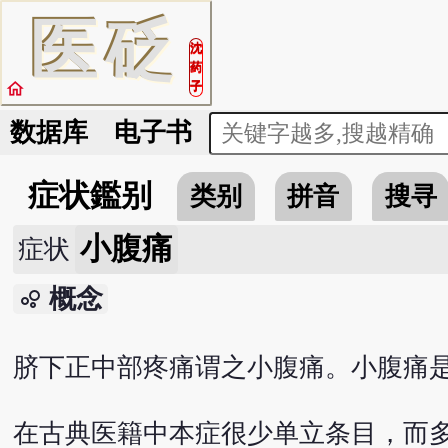
医
砭
沈
药
home
子
数据库
电子书
症状鑑别
类别
拼音
搜寻
小腹痛
症状
概念
bubble_chart
脐下正中部疼痛谓之小腹痛。小腹痛
在古典医籍中本症很少单立条目，而多见