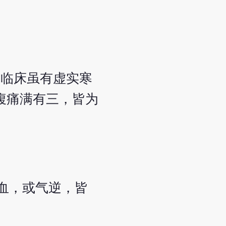
。临床虽有虚实寒
腹痛满有三，皆为
血，或气逆，皆