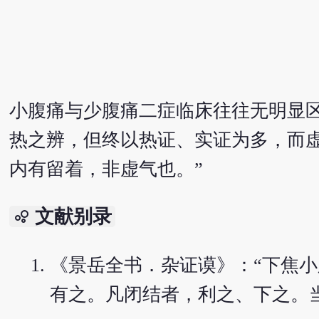
小腹痛与少腹痛二症临床往往无明显
热之辨，但终以热证、实证为多，而
内有留着，非虚气也。”
文献别录
bubble_chart
《景岳全书．杂证谟》：“下焦
有之。凡闭结者，利之、下之。