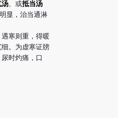
气汤
、或
抵当汤
尿明显，治当通淋
，遇寒则重，得暖
沉细。为虚寒证牓
，尿时灼痛，口