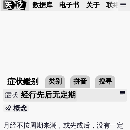
医 砭
menu
数据库
电子书
关于
联络我
症状鑑别
类别
拼音
搜寻
subject
经行先后无定期
症状
bubble_chart
概念
月经不按周期来潮，或先或后，没有一定