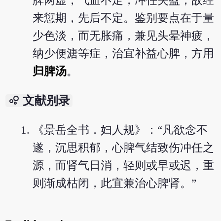
脾两虚，气血不足，冲任失盈，故经
来愆期，先后不定。鉴别要点在于量
少色淡，而无胀痛，兼见头晕神疲，
纳少便溏等症，治宜补益心脾，方用
归脾汤
。
bubble_chart
文献别录
《景岳全书．妇人规》：“凡欲念不
遂，沉思积郁，心脾气结致伤冲任之
源，而肾气日消，轻则或早或迟，重
则渐成枯闭，此宜兼治心脾肾。”