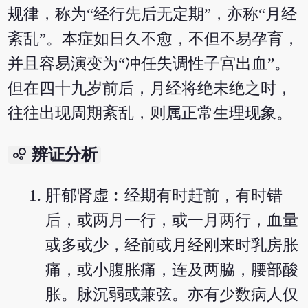
规律，称为“经行先后无定期”，亦称“月经
紊乱”。本症如日久不愈，不但不易孕育，
并且容易演变为“冲任失调性子宫出血”。
但在四十九岁前后，月经将绝未绝之时，
往往出现周期紊乱，则属正常生理现象。
bubble_chart
辨证分析
肝郁肾虚︰经期有时赶前，有时错
后，或两月一行，或一月两行，血量
或多或少，经前或月经刚来时乳房胀
痛，或小腹胀痛，连及两脇，腰部酸
胀。脉沉弱或兼弦。亦有少数病人仅