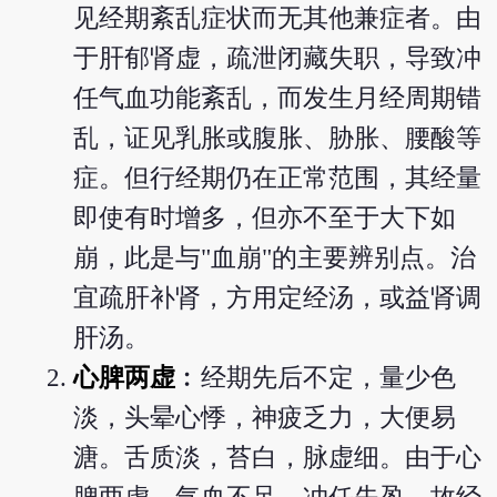
见经期紊乱症状而无其他兼症者。由
于肝郁肾虚，疏泄闭藏失职，导致冲
任气血功能紊乱，而发生月经周期错
乱，证见乳胀或腹胀、胁胀、腰酸等
症。但行经期仍在正常范围，其经量
即使有时增多，但亦不至于大下如
崩，此是与"血崩"的主要辨别点。治
宜疏肝补肾，方用定经汤，或益肾调
肝汤。
心脾两虚
︰经期先后不定，量少色
淡，头晕心悸，神疲乏力，大便易
溏。舌质淡，苔白，脉虚细。由于心