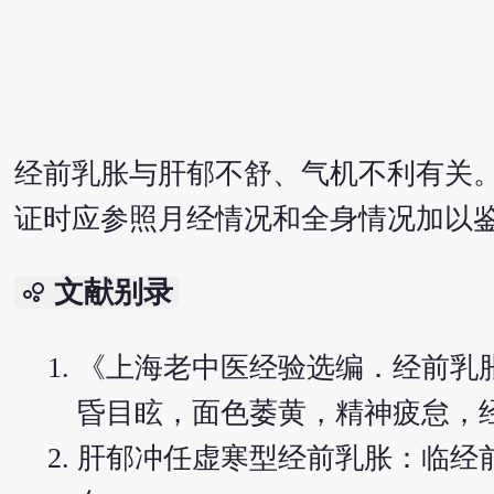
经前乳胀与肝郁不舒、气机不利有关
证时应参照月经情况和全身情况加以
文献别录
bubble_chart
《上海老中医经验选编．经前乳
昏目眩，面色萎黄，精神疲怠，
肝郁冲任虚寒型经前乳胀：临经