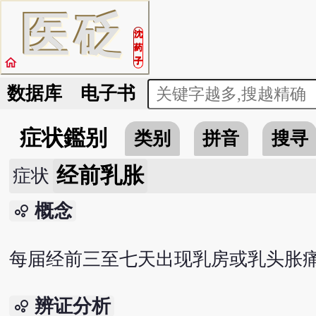
医
砭
沈
药
home
子
数据库
电子书
症状鑑别
类别
拼音
搜寻
经前乳胀
症状
概念
bubble_chart
每届经前三至七天出现乳房或乳头胀
辨证分析
bubble_chart