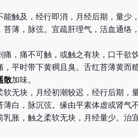
不能触及，经行即消，月经后期，量少
，苔薄，脉弦。宜疏肝理气，活血通络
刺痛，痛不可触，或触之有块，口干欲
痛，平时带下黄稠且臭。舌红苔薄黄而
遥散
加味。
柔软无块，月经初潮较迟，经行后期，
苔薄白，脉沉弦。缘由平素体虚或肾气
前乳胀，触之柔软无块，月经量少。治