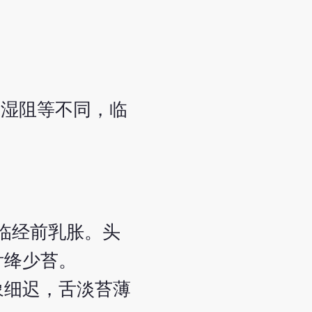
虚湿阻等不同，临
临经前乳胀。头
舌绛少苔。
象细迟，舌淡苔薄