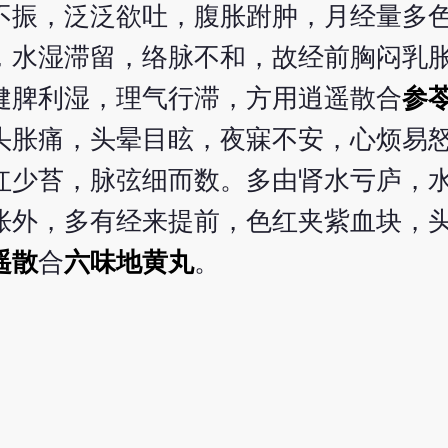
不振，泛泛欲吐，腹胀跗肿，月经量多
，水湿滞留，络脉不和，故经前胸闷乳
健脾利湿，理气行滞，方用逍遥散合
参
头胀痛，头晕目眩，夜寐不安，心烦易
红少苔，脉弦细而数。多由肾水亏庐，
胀外，多有经来提前，色红夹紫血块，
遥散
合
六味地黄丸
。