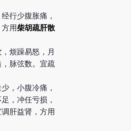
，经行少腹胀痛，
，方用
柴胡疏肝散
饮，烦躁易怒，月
糙，脉弦数。宜疏
量少，小腹冷痛，
不足，冲任亏损，
宜调肝益肾，方用