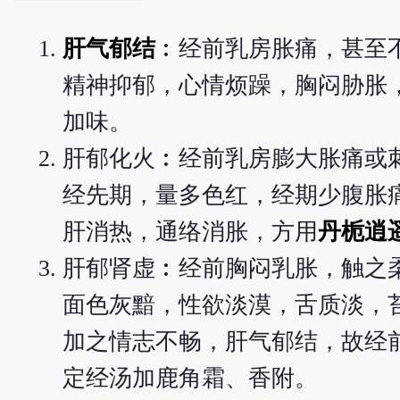
肝气郁结
︰经前乳房胀痛，甚至
精神抑郁，心情烦躁，胸闷胁胀
加味。
肝郁化火︰经前乳房膨大胀痛或
经先期，量多色红，经期少腹胀
肝消热，通络消胀，方用
丹栀逍
肝郁肾虚︰经前胸闷乳胀，触之
面色灰黯，性欲淡漠，舌质淡，
加之情志不畅，肝气郁结，故经
定经汤加鹿角霜、香附。