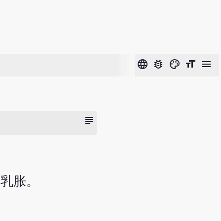
language
bug_report
color_lens
format_size
menu
subject
前乳胀。