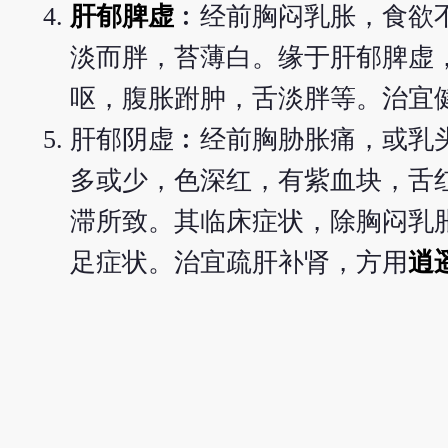
肝郁脾虚
︰经前胸闷乳胀，食欲
淡而胖，苔薄白。缘于肝郁脾虚
呕，腹胀跗肿，舌淡胖等。治宜
肝郁阴虚︰经前胸胁胀痛，或乳
多或少，色深红，有紫血块，舌
滞所致。其临床症状，除胸闷乳
足症状。治宜疏肝补肾，方用
逍