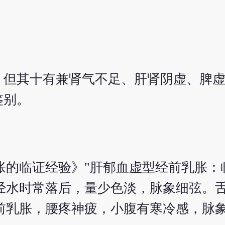
。但其十有兼肾气不足、肝肾阴虚、脾
鉴别。
胀的临证经验》"肝郁血虚型经前乳胀：
经水时常落后，量少色淡，脉象细弦。
前乳胀，腰疼神疲，小腹有寒冷感，脉