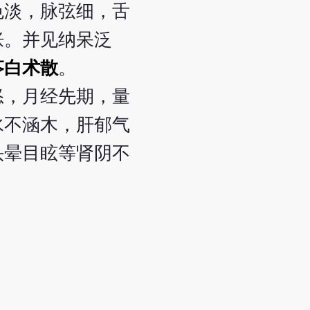
色淡，脉弦细，舌
胀。并见纳呆泛
苓白术散
。
怒，月经先期，量
水不涵木，肝郁气
头晕目眩等肾阴不