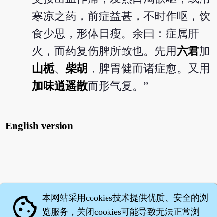
寒凉之药，前症益甚，不时作呕，饮
食少思，形体日瘦。余曰：症属肝
火，而药复伤脾所致也。先用
六君
加
山栀
、
柴胡
，脾胃健而诸症愈。又用
加味逍遥散
而形气复。”
English version
本网站采用cookies技术提供优质、安全的浏
cookie
览服务，关闭cookies可能导致无法正常浏