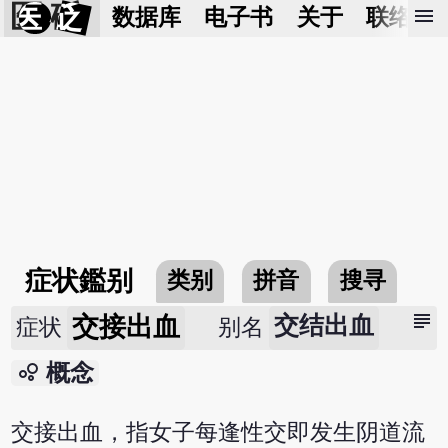
医 砭
menu
数据库
电子书
关于
联络我
症状鑑别
类别
拼音
搜寻
subject
交接出血
交结出血
症状
别名
bubble_chart
概念
交接出血，指女子每逢性交即发生阴道流