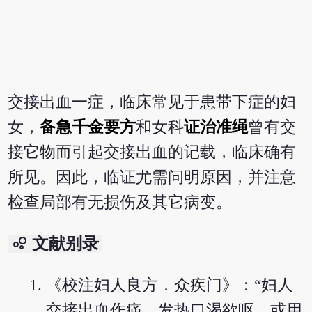
交接出血一症，临床常见于患带下症的妇
女，
备急千金要方
和女科
证治准绳
曾有交
接它物而引起交接出血的记载，临床确有
所见。因此，临证尤需问明原因，并注意
检查局部有无损伤及其它病变。
bubble_chart
文献别录
《校注妇人良方．众疾门》：“妇人
交接出血作痛，发热口渴欲呕，或用