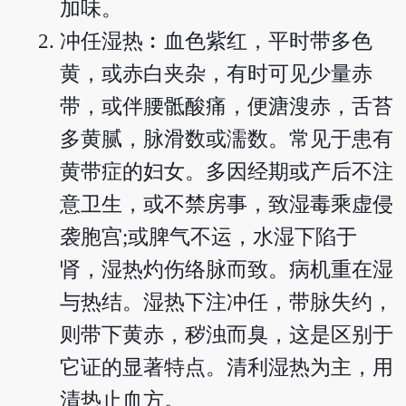
加味。
冲任湿热︰血色紫红，平时带多色
黄，或赤白夹杂，有时可见少量赤
带，或伴腰骶酸痛，便溏溲赤，舌苔
多黄腻，脉滑数或濡数。常见于患有
黄带症的妇女。多因经期或产后不注
意卫生，或不禁房事，致湿毒乘虚侵
袭胞宫;或脾气不运，水湿下陷于
肾，湿热灼伤络脉而致。病机重在湿
与热结。湿热下注冲任，带脉失约，
则带下黄赤，秽浊而臭，这是区别于
它证的显著特点。清利湿热为主，用
清热止血方。