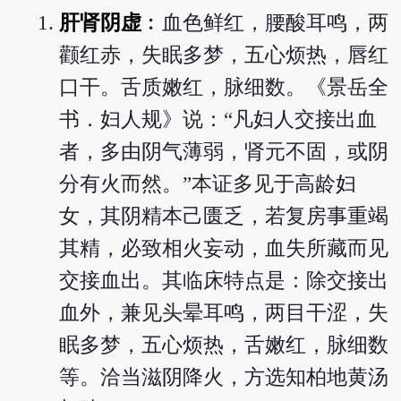
肝肾阴虚
︰血色鲜红，腰酸耳鸣，两
颧红赤，失眠多梦，五心烦热，唇红
口干。舌质嫩红，脉细数。《景岳全
书．妇人规》说：“凡妇人交接出血
者，多由阴气薄弱，肾元不固，或阴
分有火而然。”本证多见于高龄妇
女，其阴精本己匮乏，若复房事重竭
其精，必致相火妄动，血失所藏而见
交接血出。其临床特点是：除交接出
血外，兼见头晕耳鸣，两目干涩，失
眠多梦，五心烦热，舌嫩红，脉细数
等。洽当滋阴降火，方选知柏地黄汤