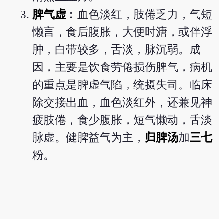
脾气虚
︰血色淡红，肢倦乏力，气短
懒言，食后腹胀，大便时溏，或伴浮
肿，白带较多，舌淡，脉沉弱。成
因，主要是饮食劳倦损伤脾气，病机
的重点是脾虚气陷，统摄失司。临床
除交接出血，血色淡红外，还兼见神
疲肢倦，食少腹胀，短气懒动，舌淡
脉虚。健脾益气为主，
归脾汤
加
三七
粉。