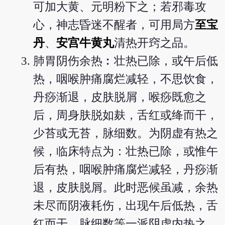
可加大黄、元明粉下之；若邪毒攻
心，神志昏迷不醒者，可用局方
至宝
丹
、
安宫牛黄丸
清热开窍之品。
肺胃阴伤余热︰壮热已除，或午后低
热，咽喉肿痛腐烂减轻，不思饮食，
丹痧渐退，皮肤脱屑，喉痧既愈之
后，周身肤脱如麸，舌红或绛而干，
少苔或无苔，脉细数。为阴虚有热之
候，临床特点为：壮热已除，或惟午
后有热，咽喉肿痛腐烂减轻，丹痧渐
退，皮肤脱屑。此时恶候虽减，余热
未尽而阴液耗伤，出现午后低热，舌
红而干，脉细数等一派阴虚内热之