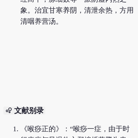
象。治宜甘寒养阴，清泄余热，方用
清咽养营汤。
bubble_chart
文献别录
《喉痧正的》：“喉痧一症，由于时