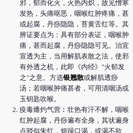
邪，郁而化火，火热内炽，故见憎寒
发热，头痛呕恶，咽喉红肿疼痛，甚
或起腐，丹痧隐隐，苔黄舌红等。其
辨证要点为：具有部分表证，咽喉肿
痛，甚而起腐，丹痧隐隐可见。治宜
宣透为主，当用解肌表散之法，使邪
有外透之机，此即《内经》"火郁发
之"之意。方选
银翘散
或解肌透痧
汤；若咽喉肿痛甚者，可用清咽汤或
玉钥匙吹喉。
疫毒燔灼气营︰壮热有汗不解，咽喉
红肿起腐，丹痧遍布全身，其状遍身
点驳似朱红，烦躁口渴，或渴不欲