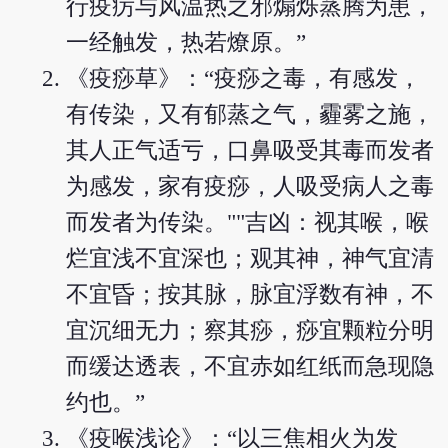
行疫疠与风温热之邪煽烁蒸腾为患，
一经触发，热若燎原。”
《疫痧草》：“疫痧之毒，有感发，
有传染，又有郁蒸之气，霾雾之施，
其人正气适亏，口鼻吸受其毒而发者
为感发，家有疫痧，人吸受病人之毒
而发者为传染。""吉凶：视其喉，喉
烂宜浅不宜深也；观其神，神气宜清
不宜昏；按其脉，脉宜浮数有神，不
宜沉细无力；察其痧，痧宜颗粒分明
而缓达透表，不宜赤如红纸而急现隐
约也。”
《疫喉浅论》：“以三焦相火为发