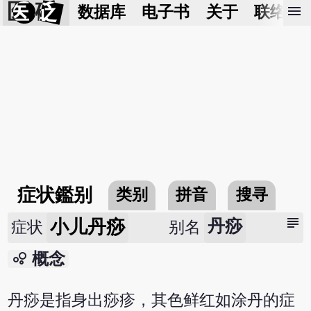
医 砭
menu
数据库
电子书
关于
联络我
症状鑑别
类别
拼音
搜寻
subject
小儿丹痧
丹痧
症状
别名
bubble_chart
概念
丹痧是指身出痧疹，其色鲜红如涂丹的症