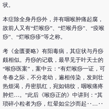
状。
本症除全身丹痧外，并有咽喉肿痛起腐，
故前人又有“烂喉痧”、“烂喉丹痧”、“疫喉
痧”、“烂喉痧疹”等之称。
考《金匮要略》有阳毒病，其症状与丹痧
颇相似。丹痧的记载，最早见于叶天士的
“喉痧医案”，案中云：“有烂喉痧一证，可
冬春之际，不分老幼，遍相传染，发则壮
热烦渴，丹密肌红，宛如锦纹，咽喉痛疼
肿烂…。”此后《喉痧正的》中讲到：“其
琐碎小粒者为痧，红晕如尘沙而起‥…‥