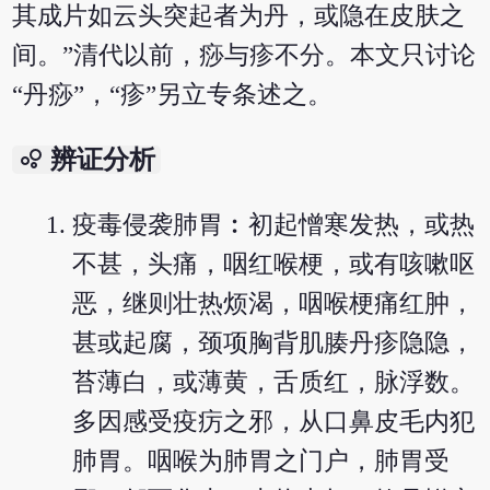
其成片如云头突起者为丹，或隐在皮肤之
间。”清代以前，痧与疹不分。本文只讨论
“丹痧”，“疹”另立专条述之。
bubble_chart
辨证分析
疫毒侵袭肺胃︰初起憎寒发热，或热
不甚，头痛，咽红喉梗，或有咳嗽呕
恶，继则壮热烦渴，咽喉梗痛红肿，
甚或起腐，颈项胸背肌腠丹疹隐隐，
苔薄白，或薄黄，舌质红，脉浮数。
多因感受疫疠之邪，从口鼻皮毛内犯
肺胃。咽喉为肺胃之门户，肺胃受