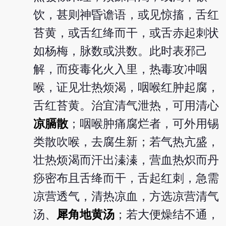
饮，甚则神昏谵语，或见惊搐，舌红
苔黄，或舌红绛而干，或舌赤起刺状
如杨梅，脉数或洪数。此时表邪己
解，而疫毒化火入里，热毒攻冲咽
喉，证见壮热烦渴，咽喉红肿起腐，
舌红苔黄。治宜清气泄热，可用清心
凉膈散
；咽喉肿痛腐烂者，可外用锡
类散吹喉，去腐生新；若气热亢盛，
壮热烦渴而汗出溱溱，营血热炽而丹
痧密布且舌绛而干，舌起红刺，急需
凉营透气，清热凉血，方选凉营清气
汤、
犀角地黄汤
；若大便燥结不通，