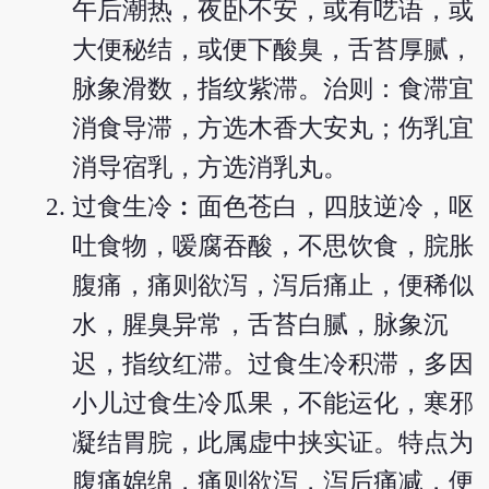
午后潮热，夜卧不安，或有呓语，或
大便秘结，或便下酸臭，舌苔厚腻，
脉象滑数，指纹紫滞。治则：食滞宜
消食导滞，方选木香大安丸；伤乳宜
消导宿乳，方选消乳丸。
过食生冷︰面色苍白，四肢逆冷，呕
吐食物，嗳腐吞酸，不思饮食，脘胀
腹痛，痛则欲泻，泻后痛止，便稀似
水，腥臭异常，舌苔白腻，脉象沉
迟，指纹红滞。过食生冷积滞，多因
小儿过食生冷瓜果，不能运化，寒邪
凝结胃脘，此属虚中挟实证。特点为
腹痛婂绵，痛则欲泻，泻后痛减，便