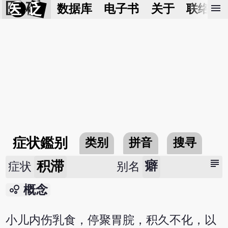
医 砭
menu
数据库
电子书
关于
联络我
症状鑑别
类别
拼音
搜寻
subject
积滞
癖
症状
别名
bubble_chart
概念
小儿内伤乳食，停聚胃脘，积久不化，以