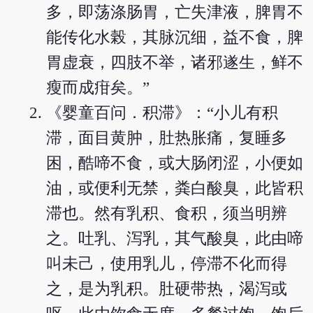
多，即荡涤肠胃，亡失津液，脾胃不
能传化水榖，其脉沉细，益不食，脾
胃虚衰，四肢不举，诸邪遂生，鲜不
瘦而成疳矣。”
《婴童百问．积滞》：“小儿有积
滞，面目黄肿，肚热胀痛，复睡多
困，酷啼不食，或大肠闭涩，小便如
油，或便利无禁，粪白酸臭，此皆积
滞也。然有乳积、食积，须当明辨
之。吐乳、泻乳，其气酸臭，此由啼
叫未己，使用乳儿，停滞不化而得
之，是为乳积。肚硬带热，渴泻或