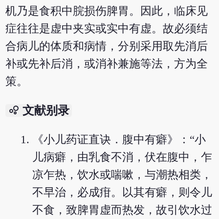
机乃是食积中脘损伤脾胃。因此，临床见
症往往是虚中夹实或实中有虚。故必须结
合病儿的体质和病情，分别采用取先消后
补或先补后消，或消补兼施等法，方为全
策。
bubble_chart
文献别录
《小儿药证直诀．腹中有癖》：“小
儿病癖，由乳食不消，伏在腹中，乍
凉乍热，饮水或喘嗽，与潮热相类，
不早治，必成疳。以其有癖，则令儿
不食，致脾胃虚而热发，故引饮水过