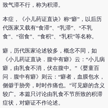
致气滞不行，称为积滞。
本症，《小儿药证直诀》称“癖”，以后历
代医家又载有“食滞”、“乳滞”、“不乳
食”、“宿食”、“食积”、“乳积”等名称。
癖，历代医家论述较多，概念不同，如
《小儿药证直诀．腹中有癖》云：“小儿病
癖，由乳食不消，伏在腹中。”《婴童百
问．腹中有癖》则云：“癖者，血膜包水，
侧僻于胁旁，时时作痛也。”可见癖的含义
较广。本篇只讨论由乳食不节所致的积滞
症状，对癖证不作论述。