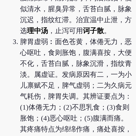
似清水，腥臭异常，舌苔白腻，脉象
沉迟，指纹红滞。治宜温中止泄，方
选
理中汤
，止泻可用
诃子散
。
脾胃虚弱︰面色苍黄，体倦无力，恶
心呕吐，食则胀饱，腹满喜按，大便
不化，舌苔白腻，脉象沉滑，指纹青
淡。属虚证。发病原因有二，一为小
儿禀赋不足，脾气虚弱；二为久病元
气耗伤，脾胃失调。其辨证要点为：
(1)体倦无力；(2)不思乳食；(3)食则
胀饱；(4)恶心呕吐；(5)腹满而痛。
其疼痛特点为绵绵作痛，痛处喜按，