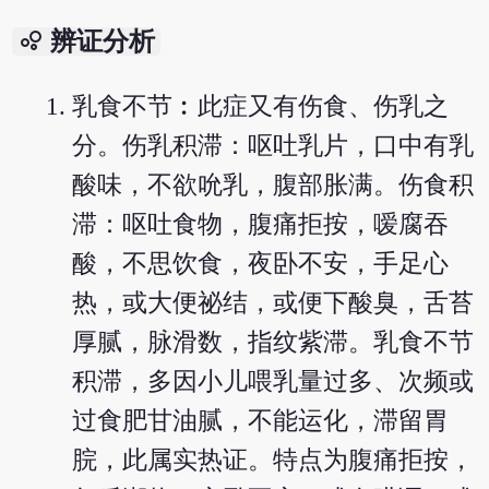
bubble_chart
辨证分析
乳食不节︰此症又有伤食、伤乳之
分。伤乳积滞：呕吐乳片，口中有乳
酸味，不欲吮乳，腹部胀满。伤食积
滞：呕吐食物，腹痛拒按，嗳腐吞
酸，不思饮食，夜卧不安，手足心
热，或大便祕结，或便下酸臭，舌苔
厚腻，脉滑数，指纹紫滞。乳食不节
积滞，多因小儿喂乳量过多、次频或
过食肥甘油腻，不能运化，滞留胃
脘，此属实热证。特点为腹痛拒按，