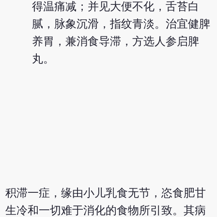
得温痛减；并见大便不化，舌苔白
腻，脉象沉滑，指纹青淡。治宜健脾
养胃，兼消食导滞，方选人参启脾
丸。
积滞一症，缘由小儿乳食无节，恣食肥甘
生冷和一切难于消化的食物所引致。其病