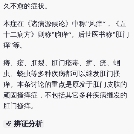
久不愈的症状。
本症在《诸病源候论》中称”风痒“，《五
十二病方》则称”朐痒“。后世医书称”肛门
痒"等。
痔、瘘、肛裂、肛门疮毒、癣、疣、蛔
虫、蛲虫等多种疾病都可以继发肛门搔
痒。本条讨论的重点是原发于肛门皮肤的
顽固搔痒症，不包括其它多种疾病继发的
肛门搔痒。
bubble_chart
辨证分析