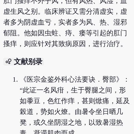
肛门搔痒不外乎风，但有风热、风湿，血
虚生风之别。临床辨证又需分清虚实，虚
者多为阴虚血亏，实者多为风、热、湿邪
郁阻。他如因虫蛀、痔、瘘等引起的肛门
搔痒，则应针对其致病原因，进行治疗。
bubble_chart
文献别录
《医宗金鉴外科心法要诀．臀部》：
“此证一名风疳，生于臀腿之间，形
如黍豆，色红作痒，甚则焮痛，延及
榖道，势如火燎。由暑令坐日晒几
凳，或久坐阴湿之地，以致暑湿热
毒，凝滞肌肉而成。