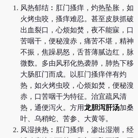
风热郁结︰肛门搔痒，灼热坠胀，如
火烤虫咬，搔痒难忍。甚至皮肤抓破
出血裂口，心烦如焚，夜不能寐，口
苦咽干，便秘溲赤，痛苦不堪，精神
不振，焦躁易怒，舌苔薄腻边红，脉
微数。多由风邪化热袭肺，肺热下移
大肠肛门而成。以肛门搔痒伴有灼
热，如火烤虫咬，心烦如焚，便秘溲
赤，口苦咽干为特征。治宜疏风清
热，通便泻火。方用
龙胆泻肝汤
加桑
叶、乌稍蛇、苦参、大黄等。
风湿挟热︰肛门搔痒，渗出湿潮，经