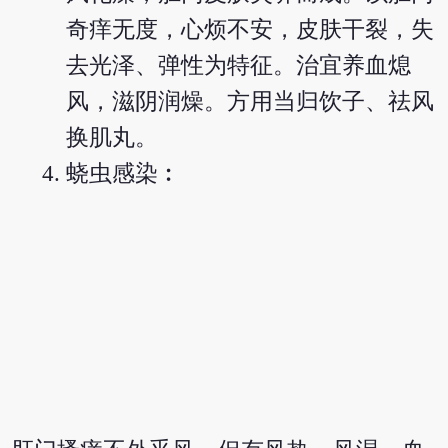
奇痒无度，心烦不安，皮肤干裂，失
去光泽、弹性为特征。治宜养血熄
风，滋阴润燥。方用当归饮子、祛风
换肌丸。
蛲虫感染︰