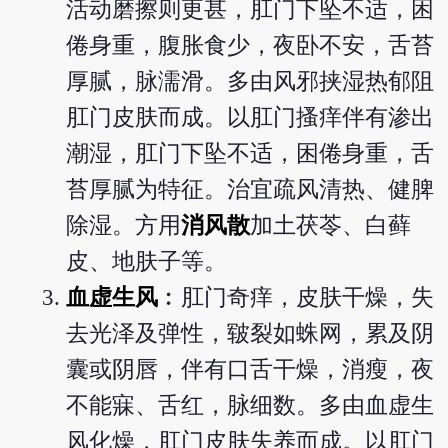
活动磨擦则更甚，肛门下坠不适，困
倦身重，腹胀食少，夜卧不安，舌苔
厚腻，脉濡滑。多由风邪挟湿热郁阻
肛门皮肤而成。以肛门搔痒伴有渗出
潮湿，肛门下坠不适，困倦身重，舌
苔厚腻为特征。治宜疏风清热、健脾
除湿。方用
消风散
加土茯苓、白藓
皮、地肤子等。
血虚生风
︰肛门奇痒，皮肤干燥，失
去光泽及弹性，皲裂如蛛网，累及阴
囊或阴唇，伴有口舌干燥，消瘦，夜
不能寐、舌红，脉细数。多由血虚生
风化燥，肛门皮肤失养而成。以肛门