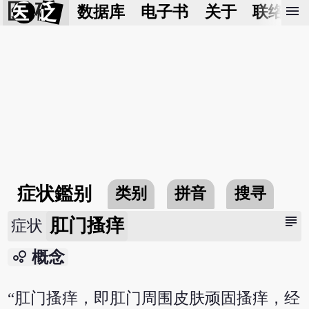
医 砭
menu
数据库
电子书
关于
联络我
症状鑑别
类别
拼音
搜寻
subject
肛门搔痒
症状
bubble_chart
概念
“肛门搔痒，即肛门周围皮肤顽固搔痒，经