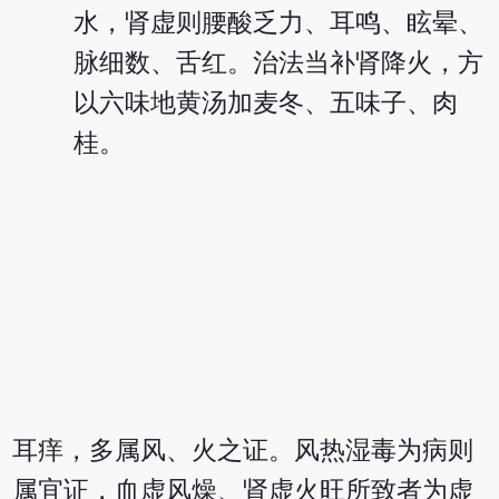
水，肾虚则腰酸乏力、耳鸣、眩晕、
脉细数、舌红。治法当补肾降火，方
以六味地黄汤加麦冬、五味子、肉
桂。
耳痒，多属风、火之证。风热湿毒为病则
属宜证，血虚风燥、肾虚火旺所致者为虚