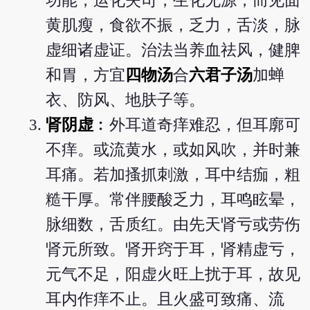
功能，运化失司，生化无源，而见面
黄肌瘦，食欲不振，乏力，舌淡，脉
虚细诸虚证。治法当养血祛风，健脾
和胃，方宜
四物汤
合
六君子汤
加蝉
衣、防风、地肤子等。
肾阴虚
︰外耳道奇痒难忍，但耳廓可
不痒。或流黄水，或如风吹，并时兼
耳痛。若加搔抓刺激，耳中结痂，粗
糙干厚。常伴腰酸乏力，耳鸣眩晕，
脉细数，舌质红。由先天肾亏或劳伤
肾元所致。肾开窍于耳，肾精虚亏，
元气不足，阳虚火旺上扰于耳，故见
耳内作痒不止。且火盛可致痛、流