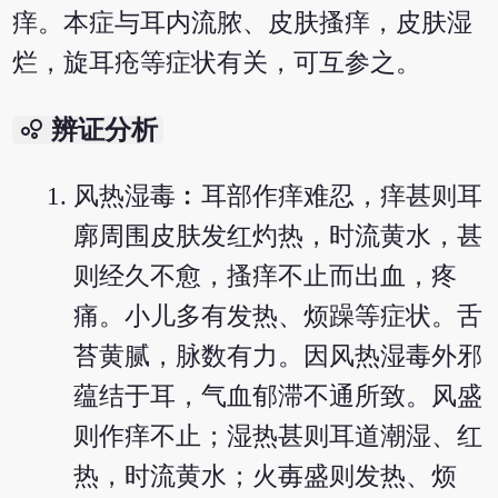
痒。本症与耳内流脓、皮肤搔痒，皮肤湿
烂，旋耳疮等症状有关，可互参之。
bubble_chart
辨证分析
风热湿毒︰耳部作痒难忍，痒甚则耳
廓周围皮肤发红灼热，时流黄水，甚
则经久不愈，搔痒不止而出血，疼
痛。小儿多有发热、烦躁等症状。舌
苔黄腻，脉数有力。因风热湿毒外邪
蕴结于耳，气血郁滞不通所致。风盛
则作痒不止；湿热甚则耳道潮湿、红
热，时流黄水；火毐盛则发热、烦