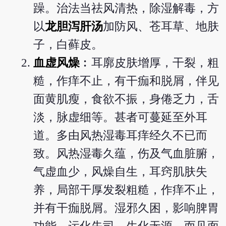
躁。治法当祛风清热，除湿解毒，方
以
龙胆泻肝汤
加防风、苍耳草、地肤
子，白藓皮。
血虚风燥
︰耳廓皮肤增厚，干裂，粗
糙，作痒不止，有干痂和脱屑，伴见
面黄肌瘦，食欲不振，身倦乏力，舌
淡，脉虚细等。甚者可蔓延至外耳
道。多由风热湿毒耳痒经久不已而
致。风热湿毒久蕴，伤及气血脏腑，
气虚血少，风燥自生，耳窍肌肤失
养，局部干厚发裂粗糙，作痒不止，
并有干痂脱屑。湿邪久困，影响脾胃