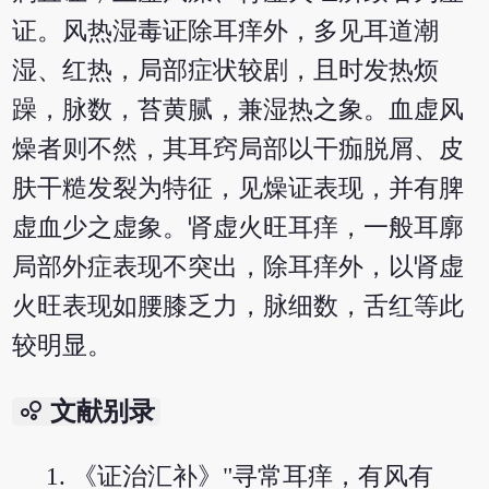
证。风热湿毒证除耳痒外，多见耳道潮
湿、红热，局部症状较剧，且时发热烦
躁，脉数，苔黄腻，兼湿热之象。血虚风
燥者则不然，其耳窍局部以干痂脱屑、皮
肤干糙发裂为特征，见燥证表现，并有脾
虚血少之虚象。肾虚火旺耳痒，一般耳廓
局部外症表现不突出，除耳痒外，以肾虚
火旺表现如腰膝乏力，脉细数，舌红等此
较明显。
bubble_chart
文献别录
《证治汇补》"寻常耳痒，有风有