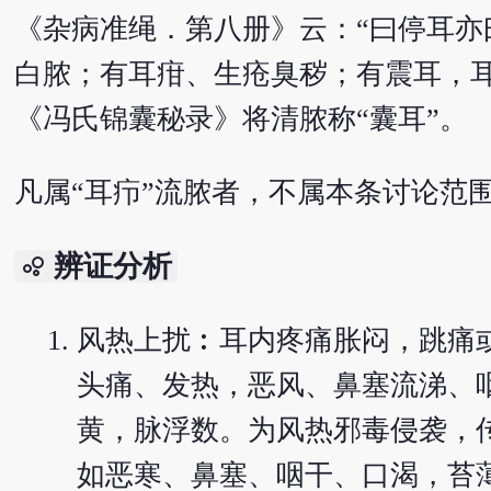
《杂病准绳．第八册》云：“曰停耳
白脓；有耳疳、生疮臭秽；有震耳，耳
《冯氏锦囊秘录》将清脓称“囊耳”。
凡属“耳疖”流脓者，不属本条讨论范
辨证分析
bubble_chart
风热上扰︰耳内疼痛胀闷，跳痛
头痛、发热，恶风、鼻塞流涕、
黄，脉浮数。为风热邪毒侵袭，
如恶寒、鼻塞、咽干、口渴，苔