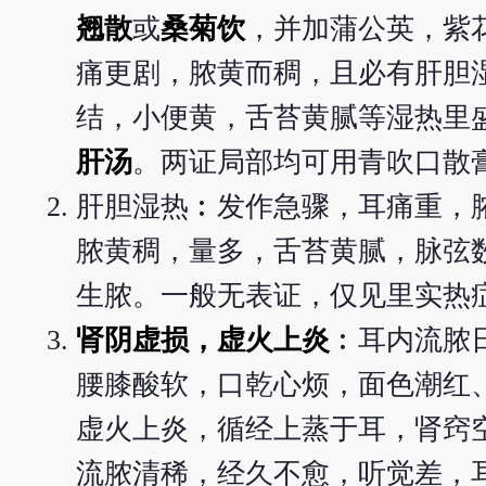
翘散
或
桑菊饮
，并加蒲公英，紫
痛更剧，脓黄而稠，且必有肝胆
结，小便黄，舌苔黄腻等湿热里
肝汤
。两证局部均可用青吹口散
肝胆湿热︰发作急骤，耳痛重，
脓黄稠，量多，舌苔黄腻，脉弦
生脓。一般无表证，仅见里实热
肾阴虚损，虚火上炎
︰耳内流脓
腰膝酸软，口乾心烦，面色潮红
虚火上炎，循经上蒸于耳，肾窍
流脓清稀，经久不愈，听觉差，