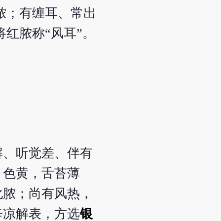
脓；有缠耳、常出
红脓称“风耳”。
解、听觉差、伴有
、色黄，舌苔薄
化脓；尚有风热，
辛凉解表，方选
银