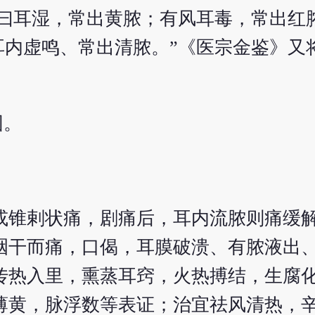
亦曰耳湿，常出黄脓；有风耳毒，常出红
内虚鸣、常出清脓。”《医宗金鉴》又将
围。
或锥剌状痛，剧痛后，耳内流脓则痛缓
咽干而痛，口偈，耳膜破溃、有脓液出
传热入里，熏蒸耳窍，火热搏结，生腐
薄黄，脉浮数等表证；治宜祛风清热，