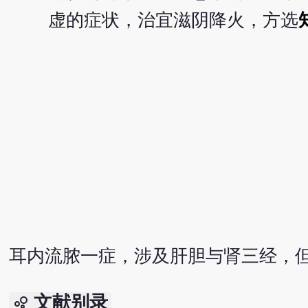
虚的症状，治宜滋阴降火，方选
耳内流脓一症，涉及肝胆与肾三经，
文献别录
bubble_chart