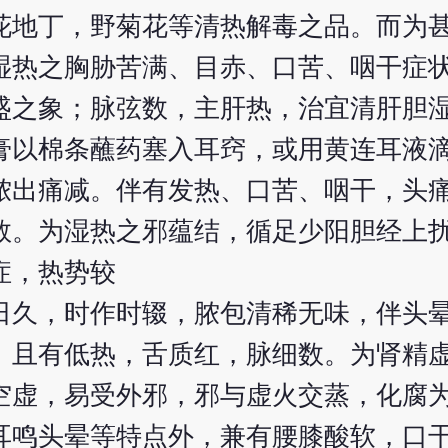
花地丁，野菊花等清热解毒之品。而为
湿热之胸胁苦满、目赤、口苦、咽干症
盛之象；脉弦数，主肝热，治宜清肝胆
膏以棉条蘸药塞入耳窍，或用黄连耳液
脓出痛减。伴有发热、口苦、咽干，头
数。为湿热之邪蕴结，循足少阳胆经上
症，热势较
日久，时作时辍，脓包清稀无味，伴头
、且有低热，舌质红，脉细数。为肾精
空虚，易受外邪，邪与虚火交蒸，化腐
耳鸣头晕等特点外，兼有腰膝酸软，口