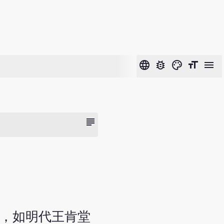
language
bug_report
color_lens
format_size
menu
subject
名，如明代王肯堂