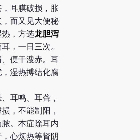
甚，耳膜破损，胀
状，而又见大便秘
湿热，方选
龙胆泻
滴耳，一日三次。
痛、便干溲赤。耳
扰，湿热搏结化腐
晕、耳鸣、耳聋，
虚损，不能制阳，
为脓。本症除耳内
干，心烦热等肾阴