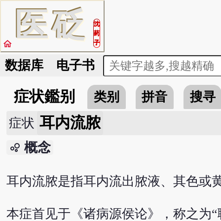
医
砭
沈
药
home
子
数据库
电子书
症状鑑别
类别
拼音
搜寻
耳内流脓
症状
概念
bubble_chart
耳内流脓是指耳内流出脓液、其色或
本症首见于《诸病源侯论》，称之为“