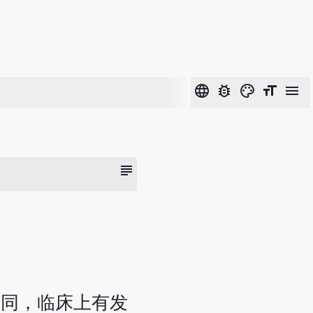
language
bug_report
color_lens
format_size
menu
subject
不同，临床上有发