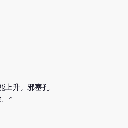
能上升。邪塞孔
。”