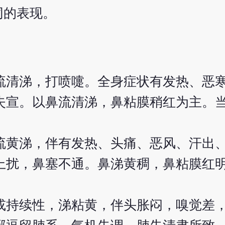
同的表现。
流清涕，打喷嚏。全身症状有发热、恶
失宣。以鼻流清涕，鼻粘膜稍红为主。
流黄涕，伴有发热、头痛、恶风、汗出
上扰，鼻塞不通。鼻涕黄稠，鼻粘膜红
或持续性，涕粘黄，伴头胀闷，嗅觉差