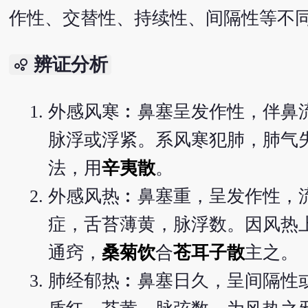
作性、交替性、持续性、间隔性等不
辨证分析
bubble_chart
外感风寒︰鼻塞呈发作性，伴鼻
脉浮或浮紧。系风寒犯肺，肺气
法，用
辛夷散
。
外感风热︰鼻塞重，呈发作性，
症，舌苔薄黄，脉浮数。因风热
通窍，
桑菊饮
合
苍耳子散
主之。
肺经郁热︰鼻塞日久，呈间隔性