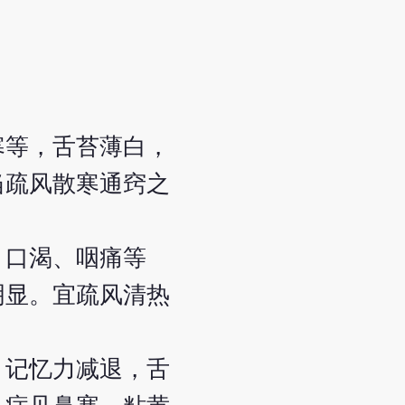
寒等，舌苔薄白，
当疏风散寒通窍之
、口渴、咽痛等
明显。宜疏风清热
，记忆力减退，舌