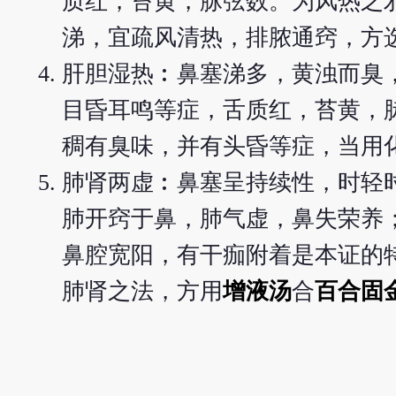
质红，苔黄，脉弦数。为风热之
涕，宜疏风清热，排脓通窍，方
肝胆湿热︰鼻塞涕多，黄浊而臭
目昏耳鸣等症，舌质红，苔黄，
稠有臭味，并有头昏等症，当用
肺肾两虚︰鼻塞呈持续性，时轻
肺开窍于鼻，肺气虚，鼻失荣养
鼻腔宽阳，有干痂附着是本证的
肺肾之法，方用
增液汤
合
百合固