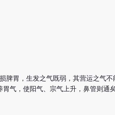
，损脾胃，生发之气既弱，其营运之气不
养胃气，使阳气、宗气上升，鼻管则通矣