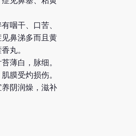
，症见鼻塞、粘黄
伴有咽干、口苦、
症见鼻涕多而且黄
藿香丸。
舌苔薄白，脉细。
，肌膜受灼损伤。
宜养阴润燥，滋补