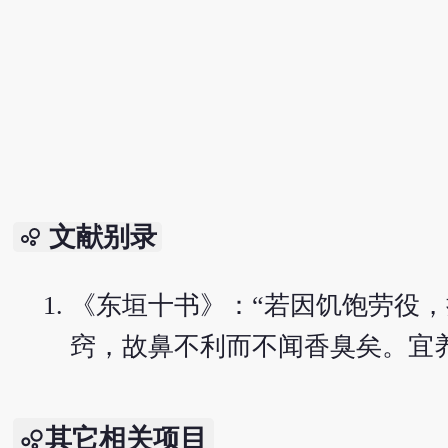
文献别录
bubble_chart
《东垣十书》：“若因饥饱劳役
窍，故鼻不利而不闻香臭矣。宜
其它相关项目