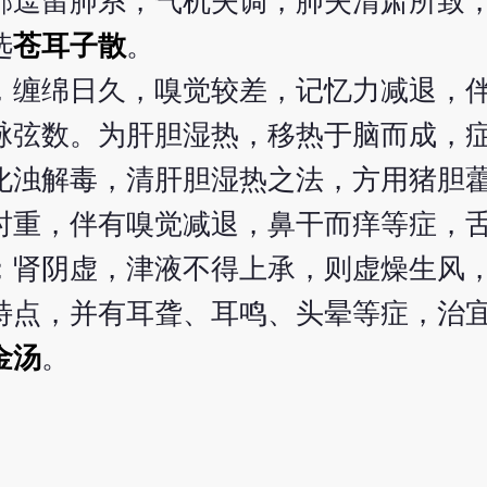
邪逗留肺系，气机失调，肺失清肃所致
选
苍耳子散
。
，缠绵日久，嗅觉较差，记忆力减退，
脉弦数。为肝胆湿热，移热于脑而成，
化浊解毒，清肝胆湿热之法，方用猪胆
时重，伴有嗅觉减退，鼻干而痒等症，
；肾阴虚，津液不得上承，则虚燥生风
特点，并有耳聋、耳鸣、头晕等症，治
金汤
。