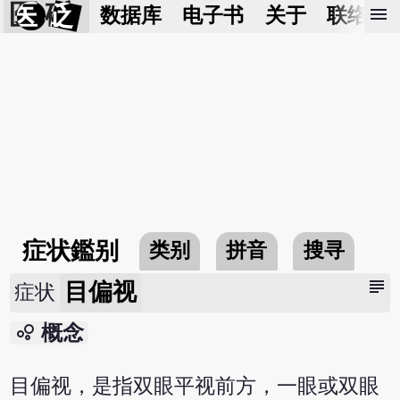
医 砭
menu
数据库
电子书
关于
联络我
症状鑑别
类别
拼音
搜寻
subject
目偏视
症状
bubble_chart
概念
目偏视，是指双眼平视前方，一眼或双眼