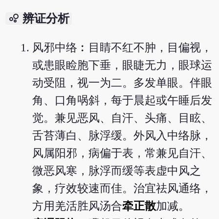
bubble_chart
辨证分析
风邪中络︰目睛不红不肿，目偏视，
或患眼睑胞下垂，眼睫无力，眼球运
动受阻，视一为二。多发单眼。伴眼
角、口角㖞斜，每于晨起或午睡后发
觉。兼见恶风、自汗、头痛、目眩、
舌苔薄白、脉浮缓。外风入中络脉，
风属阳邪，病偏于表，常兼见自汗、
微恶风寒，脉浮而缓等表虚中风之
象，疗效较速而佳。治宜祛风通络，
方用羌活胜风汤合
牵正散
加减。