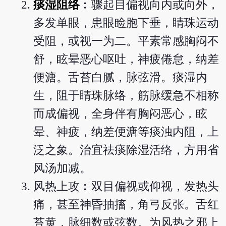
痰湿阻络
︰骤起目偏视向内或向外，
多发单眼，患眼睑胞下垂，睛珠运动
受阻，或视一为二。平素常感胸闷不
舒，眩晕恶心呕吐，神疲倦怠，纳差
便溏。舌苔白腻，脉弦滑。痰湿内
生，阻于睛珠脉络，筋脉缓急不相称
而成偏视，全身伴有胸闷恶心，眩
晕、神疲，纳差便溏等痰浊内阻，上
泛之象。治宜祛痰除湿活络，方用省
风汤加减。
风热上攻︰双目偏视或仰视，发热头
痛，甚至神昏抽搐，角弓反张。舌红
苔黄，脉细数或弦数。为风热之邪上