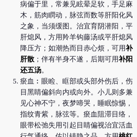
病偏于里，常兼见眩晕足软，手足麻
木，筋肉瞤动，脉弦而数等肝阳化风
之象，当须缓图。治宜育阴潜阳，平
肝熄风，方用羚羊钩藤汤或平肝熄风
降压方；如潮热而目赤心烦，可用
补
肝散
；伴有半身不遂，后期可用
补阳
还五汤
。
瘀血︰眼睑、眶部或头部外伤后，伤
目黑睛偏斜向内或向外。小儿则多兼
见心神不宁，夜梦啼哭，睡眠惊惕，
指纹青紫，脉弦等。瘀血阻滞目络，
眼带松弛失用引起目睛偏视治宜活血
行气通络，佐以镇静之品，方用
桃红