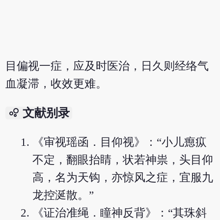
目偏视一症，应及时医治，日久则经络气
血凝滞，收效更难。
bubble_chart
文献别录
《审视瑶函．目仰视》：“小儿瘛疭
不定，翻眼抬睛，状若神祟，头目仰
高，名为天钩，亦惊风之症，宜服九
龙控涎散。”
《证治准绳．瞳神反背》：“其珠斜