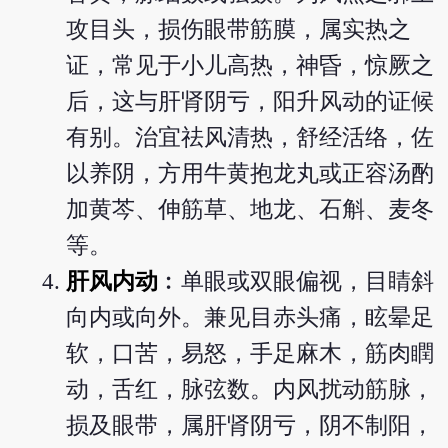
攻目头，损伤眼带筋膜，属实热之
证，常见于小儿高热，神昏，惊厥之
后，这与肝肾阴亏，阳升风动的证候
有别。治宜祛风清热，舒经活络，佐
以养阴，方用牛黄抱龙丸或正容汤酌
加黄芩、伸筋草、地龙、石斛、麦冬
等。
肝风内动
︰单眼或双眼偏视，目睛斜
向内或向外。兼见目赤头痛，眩晕足
软，口苦，易怒，手足麻木，筋肉瞤
动，舌红，脉弦数。内风扰动筋脉，
损及眼带，属肝肾阴亏，阴不制阳，