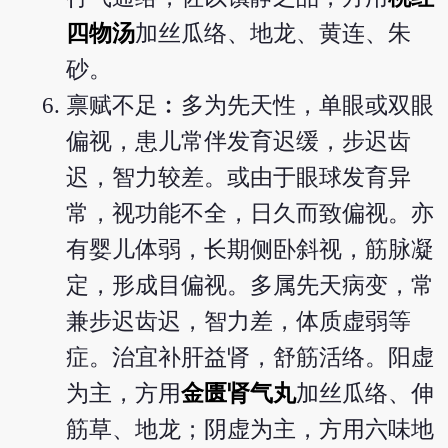
四物汤
加丝瓜络、地龙、黄连、朱
砂。
禀赋不足︰多为先天性，单眼或双眼
偏视，患儿常伴发育迟缓，步迟齿
迟，智力较差。或由于眼球发育异
常，视功能不全，日久而致偏视。亦
有婴儿体弱，长期侧卧斜视，筋脉凝
定，形成目偏视。多属先天病变，常
兼步迟齿迟，智力差，体质虚弱等
症。治宜补肝益肾，舒筋活络。阳虚
为主，方用
金匮肾气丸
加丝瓜络、伸
筋草、地龙；阴虚为主，方用六味地