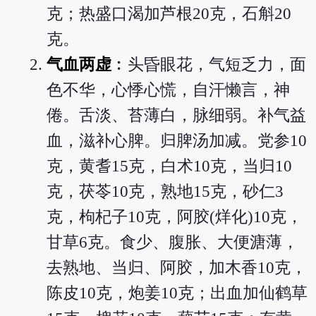
克；热盛口渴加芦根20克，石斛20
克。
气血两虚
︰头昏眼花，气短乏力，面
色不华，心悸心慌，自汗懒言，神
倦。舌淡、苔薄白，脉细弱。补气益
血，滋补心脾。归脾汤加减。党参10
克，黄耆15克，白术10克，当归10
克，茯苓10克，熟地15克，砂仁3
克，枸杞子10克，阿胶(烊化)10克，
甘草6克。食少、腹胀、大便溏薄，
去熟地、当归、阿胶，加木香10克，
陈皮10克，炮姜10克；出血加仙鹤草