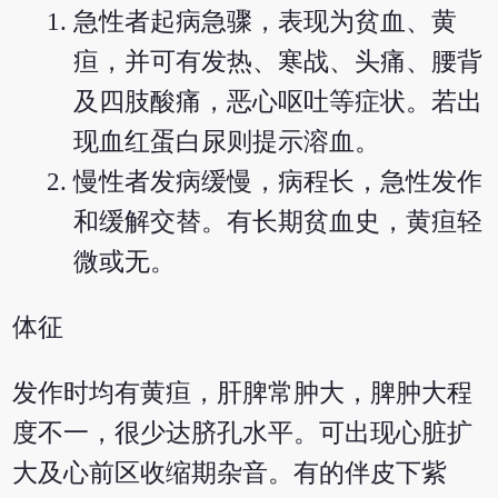
急性者起病急骤，表现为贫血、黄
疸，并可有发热、寒战、头痛、腰背
及四肢酸痛，恶心呕吐等症状。若出
现血红蛋白尿则提示溶血。
慢性者发病缓慢，病程长，急性发作
和缓解交替。有长期贫血史，黄疸轻
微或无。
体征
发作时均有黄疸，肝脾常肿大，脾肿大程
度不一，很少达脐孔水平。可出现心脏扩
大及心前区收缩期杂音。有的伴皮下紫