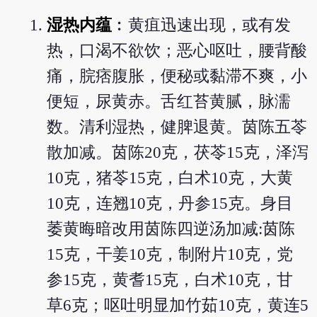
湿热内蕴
︰黄疽迅速出现，或有发
热，口渴不欲饮；恶心呕吐，腰背酸
痛，脘痞腹胀，便秘或黏滞不爽，小
便短，尿黄赤。舌红苔黄腻，脉濡
数。清利湿热，健脾退黄。茵陈五苓
散加减。茵陈20克，茯苓15克，泽泻
10克，猪苓15克，白术10克，大黄
10克，连翘10克，丹参15克。身目
萎黄晦暗改用茵陈四逆汤加减:茵陈
15克，干姜10克，制附片10克，党
参15克，黄耆15克，白术10克，甘
草6克；呕吐明显加竹茹10克，黄连5