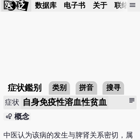
医 砭
menu
数据库
电子书
关于
联络我
症状鑑别
类别
拼音
搜寻
subject
自身免疫性溶血性贫血
症状
bubble_chart
概念
中医认为该病的发生与脾肾关系密切，属