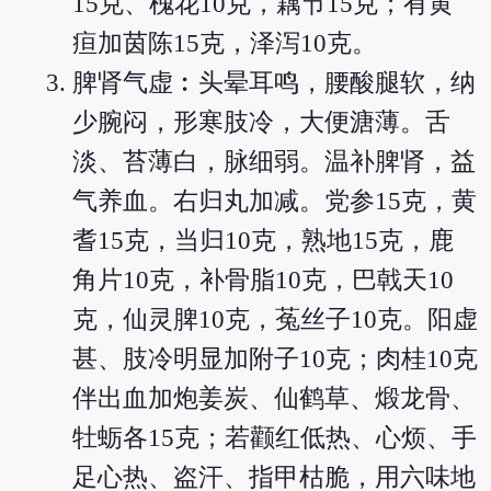
15克、槐花10克，藕节15克；有黄
疸加茵陈15克，泽泻10克。
脾肾气虚︰头晕耳鸣，腰酸腿软，纳
少腕闷，形寒肢冷，大便溏薄。舌
淡、苔薄白，脉细弱。温补脾肾，益
气养血。右归丸加减。党参15克，黄
耆15克，当归10克，熟地15克，鹿
角片10克，补骨脂10克，巴戟天10
克，仙灵脾10克，菟丝子10克。阳虚
甚、肢冷明显加附子10克；肉桂10克
伴出血加炮姜炭、仙鹤草、煅龙骨、
牡蛎各15克；若颧红低热、心烦、手
足心热、盗汗、指甲枯脆，用六味地