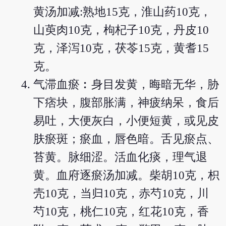
黄汤加减:熟地15克，淮山药10克，
山萸肉10克，枸杞子10克，丹皮10
克，泽泻10克，茯苓15克，黄耆15
克。
气滞血瘀︰身目发黄，晦暗无华，胁
下痞块，腹部胀满，神疲纳呆，食后
易吐，大便灰白，小便短黄，或见皮
肤瘀斑；瘀血，唇色暗。舌见瘀点、
苔黄。脉细涩。活血化痰，理气退
黄。血府逐瘀汤加减。柴胡10克，枳
壳10克，当归10克，赤芍10克，川
芍10克，桃仁10克，红花10克，香