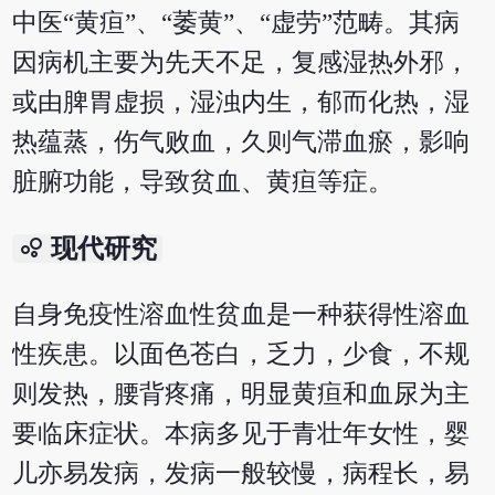
中医“黄疸”、“萎黄”、“虚劳”范畴。其病
因病机主要为先天不足，复感湿热外邪，
或由脾胃虚损，湿浊内生，郁而化热，湿
热蕴蒸，伤气败血，久则气滞血瘀，影响
脏腑功能，导致贫血、黄疸等症。
bubble_chart
现代研究
自身免疫性溶血性贫血是一种获得性溶血
性疾患。以面色苍白，乏力，少食，不规
则发热，腰背疼痛，明显黄疸和血尿为主
要临床症状。本病多见于青壮年女性，婴
儿亦易发病，发病一般较慢，病程长，易