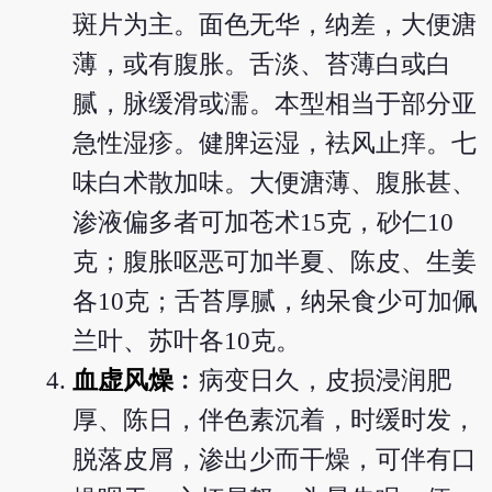
斑片为主。面色无华，纳差，大便溏
薄，或有腹胀。舌淡、苔薄白或白
腻，脉缓滑或濡。本型相当于部分亚
急性湿疹。健脾运湿，袪风止痒。七
味白术散加味。大便溏薄、腹胀甚、
渗液偏多者可加苍术15克，砂仁10
克；腹胀呕恶可加半夏、陈皮、生姜
各10克；舌苔厚腻，纳呆食少可加佩
兰叶、苏叶各10克。
血虚风燥
︰病变日久，皮损浸润肥
厚、陈日，伴色素沉着，时缓时发，
脱落皮屑，渗出少而干燥，可伴有口