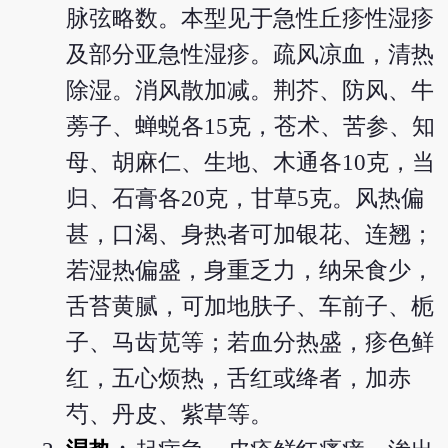
脉弦略数。本型见于急性丘疹性湿疹
及部分亚急性湿疹。疏风凉血，清热
除湿。消风散加减。荆芥、防风、牛
蒡子、蝉蜕各15克，苍术、苦参、知
母、胡麻仁、生地、木通各10克，当
归、石膏各20克，甘草5克。风热偏
甚，口渴、身热者可加银花、连翘；
若湿热偏盛，身重乏力，纳呆食少，
舌苔黄腻，可加地肤子、车前子、栀
子、马齿苋等；若血分热盛，疹色鲜
红，五心烦热，舌红或绛者，加赤
芍、丹皮、紫草等。