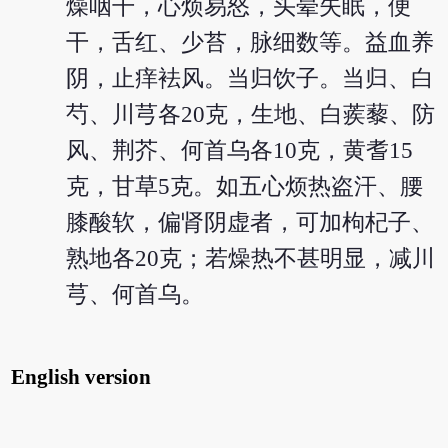
燥咽干，心烦易怒，头晕失眠，便
干，舌红、少苔，脉细数等。益血养
阴，止痒袪风。当归饮子。当归、白
芍、川芎各20克，生地、白蒺藜、防
风、荆芥、何首乌各10克，黄耆15
克，甘草5克。如五心烦热盗汗、腰
膝酸软，偏肾阴虚者，可加枸杞子、
熟地各20克；若燥热不甚明显，减川
芎、何首乌。
English version