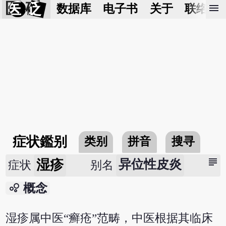
医 砭
menu
数据库
电子书
关于
联络我
症状鑑别
类别
拼音
搜寻
subject
湿疹
异位性皮炎
症状
别名
bubble_chart
概念
湿疹属中医“癣疮”范畴，中医根据其临床