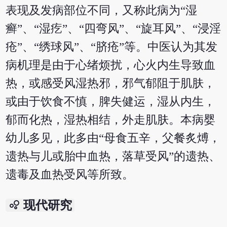
表现及发病部位不同，又称此病为“湿
癣”、“湿疙”、“四弯风”、“旋耳风”、“浸淫
疮”、“绣球风”、“脐疮”等。中医认为其发
病机理是由于心绪烦扰，心火内生导致血
热，或感受风湿热邪，邪气郁阻于肌肤，
或由于饮食不慎，脾失健运，湿从内生，
郁而化热，湿热相结，外走肌肤。本病婴
幼儿多见，此多由“母食五辛，父餐炙煿，
遗热与儿或胎中血热，落草受风”的遗热、
遗毒及血热受风等所致。
bubble_chart
现代研究