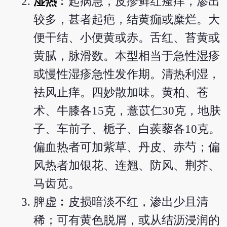
湿热
︰起病急，皮疹鲜红瘙痒，渗出
较多，甚者起疤，结黄痂或糜烂。大
便干结、小便黄或赤。舌红、苔黄或
黄腻，脉滑数。本型相当于急性湿疹
或慢性湿疹急性发作期。清热利湿，
袪风止痒。四妙散加味。黄柏、苍
术、牛膝各15克，薏苡仁30克，地肤
子、车前子、栀子、白蒺藜各10克。
偏血热者可加紫草、丹皮、赤芍；偏
风热者加银花、连翘、防风、荆芥、
马齿苋。
脾虚︰皮损暗淡不红，渗出少且清
稀；可有黄色脱屑，或从结沥浸润的