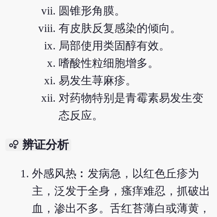
圆锥形角膜。
有皮肤反复感染的倾向。
局部使用类固醇有效。
嗜酸性粒细胞增多。
易发生荨麻疹。
对药物特别是青霉素易发生变
态反应。
bubble_chart
辨证分析
外感风热︰发病急，以红色丘疹为
主，泛发于全身，瘙痒难忍，抓破出
血，渗出不多。舌红苔薄白或薄黄，