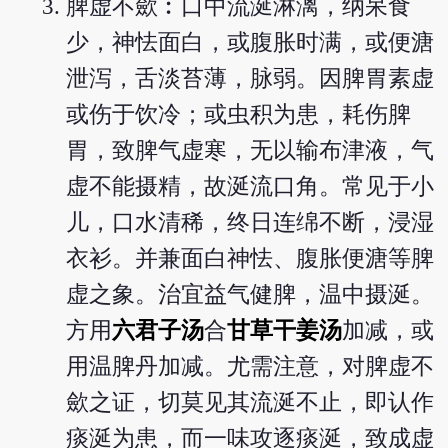
脾虚不歛︰口中流涎淋漓，纳呆食
少，神怯面白，或腹胀时满，或便溏
泄泻，舌淡苔薄，脉弱。因脾胃素虚
或伤于饮冷；或虫积为患，耗伤脾
胃，致脾气虚寒，无以输布津液，气
虚不能摄精，故涎流口角。常见于小
儿，口水清稀，终日连绵不断，浸湿
衣衫。并兼面白神怯、腹胀便溏等脾
虚之象。治宜益气健脾，温中摄涎。
方用
六君子汤
合
甘草干姜汤
加减，或
用温脾丹加减。尤需注意，对脾虚不
歛之证，切莫见其流涎不止，即认作
痰涎为患，而一味攻逐痰涎，致成虚