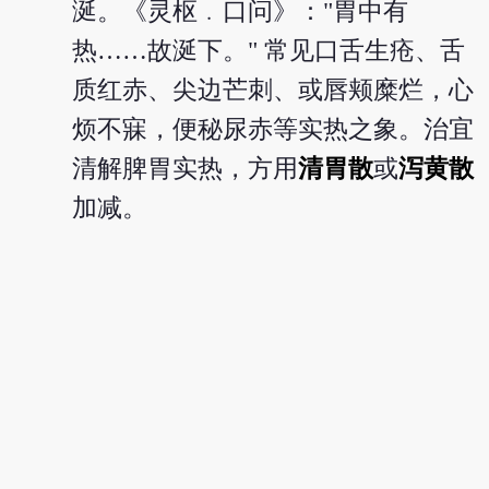
涎。《灵枢﹒口问》："胃中有
热……故涎下。" 常见口舌生疮、舌
质红赤、尖边芒刺、或唇颊糜烂，心
烦不寐，便秘尿赤等实热之象。治宜
清解脾胃实热，方用
清胃散
或
泻黄散
加减。