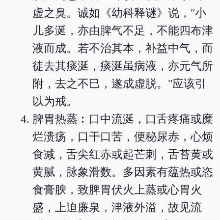
虚之臭。诚如《幼科释谜》说，"小
儿多涎，亦由脾气不足，不能四布津
液而成。若不治其本，补益中气，而
徒去其痰涎，痰涎虽病液，亦元气所
附，去之不巳，遂成虚脱。"应该引
以为戒。
脾胃热蒸︰口中流涎，口舌疼痛或糜
烂溃疡，口干口苦，便秘尿赤，心烦
食减，舌尖红赤或起芒刺，舌苔黄或
黄腻，脉象滑数。多因素有蕴热或恣
食膏腴，致脾胃伏火上蒸或心胃火
盛，上迫廉泉，津液外溢，故见流