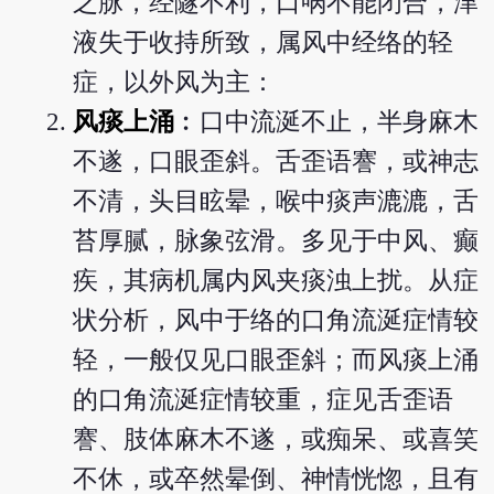
之脉，经隧不利，口㖞不能闭合，津
液失于收持所致，属风中经络的轻
症，以外风为主：
风痰上涌
︰口中流涎不止，半身麻木
不遂，口眼歪斜。舌歪语謇，或神志
不清，头目眩晕，喉中痰声漉漉，舌
苔厚腻，脉象弦滑。多见于中风、癫
疾，其病机属内风夹痰浊上扰。从症
状分析，风中于络的口角流涎症情较
轻，一般仅见口眼歪斜；而风痰上涌
的口角流涎症情较重，症见舌歪语
謇、肢体麻木不遂，或痴呆、或喜笑
不休，或卒然晕倒、神情恍惚，且有