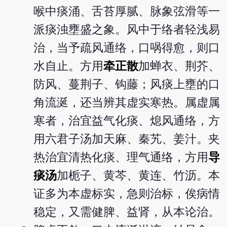
喉中痰涌、舌苔厚腻、脉象弦滑等一
派痰浊壅盛之象。风中于络者轻浅易
治，当予疏风通络，口㖞得愈，则口
水自止。方用
牵正散
加蝉衣、荆芥、
防风、蔓荆子、钩藤；风痰上壅的口
角流涎，还当辨其虚实寒热。属虚属
寒者，治宜益气化痰、熄风通络，方
用六君子汤加天麻、秦艽、姜汁。夹
热治宜清热化痰、理气通络，方用
导
痰汤
加栀子、黄芩、黄连、竹沥。本
证多为本虚标实，急则治标，俟病情
稳定，又需健脾、益肾，从本论治。