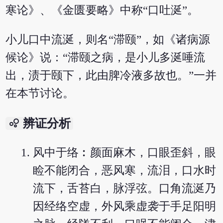
寒论》、《金匮要略》中称“口吐涎”。
小儿口中流涎，则名“滞颐”，如《诸病源
候论》说：“滞颐之病，是小儿多涎唾流
出，渍于颐下，此由脾冷液多故也。”一并
在本节讨论。
bubble_chart
辨证分析
风中于络︰颜面麻木，口眼歪斜，眼
睑不能闭合，恶风寒，流泪，口水时
流下，舌苔白，脉浮弦。口角流涎乃
因经络空虚，外风乘虚袭于手足阳明