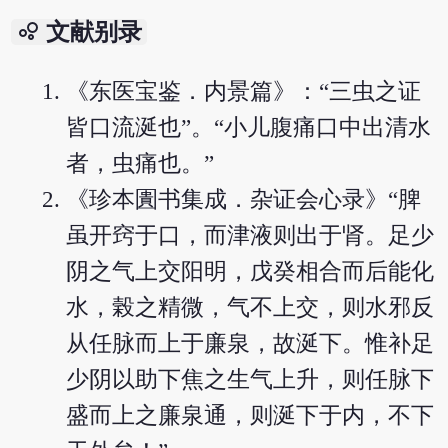
bubble_chart
文献别录
《东医宝鉴．内景篇》：“三虫之证
皆口流涎也”。“小儿腹痛口中出清水
者，虫痛也。”
《珍本圚书集成．杂证会心录》“脾
虽开窍于口，而津液则出于肾。足少
阴之气上交阳明，戊癸相合而后能化
水，榖之精微，气不上交，则水邪反
从任脉而上于廉泉，故涎下。惟补足
少阴以助下焦之生气上升，则任脉下
盛而上之廉泉通，则涎下于内，不下