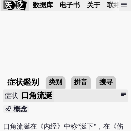
医 砭
menu
数据库
电子书
关于
联络我
症状鑑别
类别
拼音
搜寻
subject
口角流涎
症状
bubble_chart
概念
口角流涎在《内经》中称“涎下”，在《伤