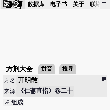
医 砭
menu
数据库
电子书
关于
联络我
方剂大全
拼音
搜寻
subject
开明散
方名
《仁斋直指》卷二十
来源
bubble_chart
组成