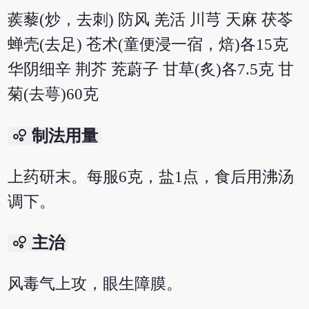
蒺藜(炒，去刺) 防风 羌活 川芎 天麻 茯苓
蝉壳(去足) 苍术(童便浸一宿，焙)各15克
华阴细辛 荆芥 茺蔚子 甘草(炙)各7.5克 甘
菊(去萼)60克
bubble_chart
制法用量
上药研末。每服6克，盐1点，食后用沸汤
调下。
bubble_chart
主治
风毒气上攻，眼生障膜。