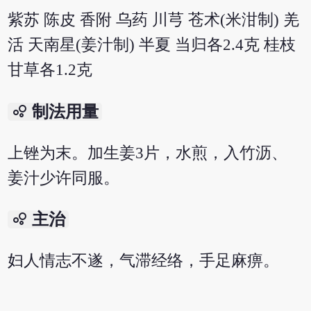
紫苏 陈皮 香附 乌药 川芎 苍术(米泔制) 羌
活 天南星(姜汁制) 半夏 当归各2.4克 桂枝
甘草各1.2克
bubble_chart
制法用量
上锉为末。加生姜3片，水煎，入竹沥、
姜汁少许同服。
bubble_chart
主治
妇人情志不遂，气滞经络，手足麻痹。