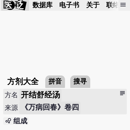
医 砭
menu
数据库
电子书
关于
联络我
方剂大全
拼音
搜寻
subject
开结舒经汤
方名
《万病回春》卷四
来源
bubble_chart
组成