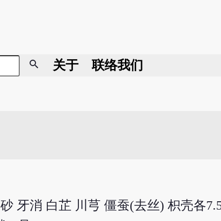
search
关于
联络我们
砂 牙消 白芷 川芎 僵蚕(去丝) 枳壳各7.5