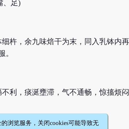
嘴、足)
细杵，余九味焙干为末，同入乳钵内再杵
服。
膈不利，痰涎壅滞，气不通畅，惊搐烦
全的浏览服务，关闭cookies可能导致无