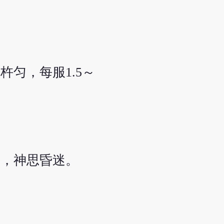
匀，每服1.5～
闷，神思昏迷。