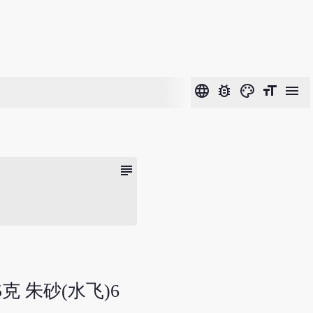
language
bug_report
color_lens
format_size
menu
subject
克 朱砂(水飞)6