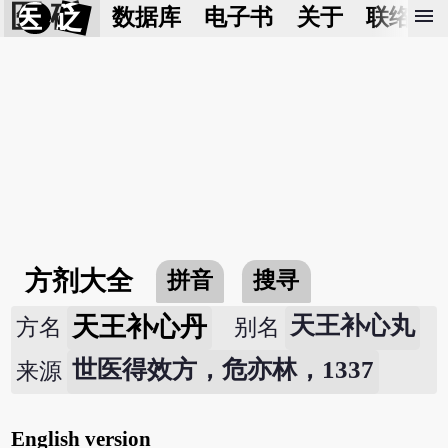
医 砭
menu
数据库
电子书
关于
联络我
方剂大全
拼音
搜寻
天王补心丹
天王补心丸
方名
别名
世医得效方，危亦林，1337
来源
English version