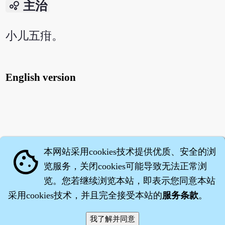
bubble_chart
主治
小儿五疳。
English version
本网站采用cookies技术提供优质、安全的浏
cookie
览服务，关闭cookies可能导致无法正常浏
览。您若继续浏览本站，即表示您同意本站
采用cookies技术，并且完全接受本站的
服务条款
。
智橐·
医砭
·
沈药子
©2008～2026