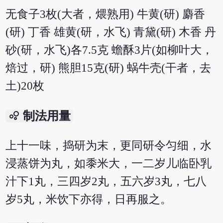
无食子3枚(大者，煨熟用) 牛黄(研) 麝香
(研) 丁香 雄黄(研，水飞) 青黛(研) 木香 丹
砂(研，水飞)各7.5克 蟾酥3片(如柳叶大，
焙过，研) 熊胆15克(研) 蜗牛壳(干者，去
土)20枚
bubble_chart
制法用量
上十一味，捣研为末，更同研令匀细，水
浸蒸饼为丸，如黍米大，一二岁儿临卧乳
汁下1丸，三四岁2丸，五六岁3丸，七八
岁5丸，米饮下亦得，日再服之。