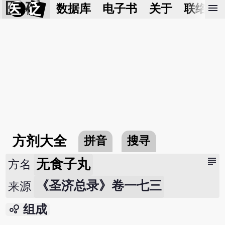
医 砭
menu
数据库
电子书
关于
联络我
方剂大全
拼音
搜寻
subject
无食子丸
方名
《圣济总录》卷一七三
来源
bubble_chart
组成