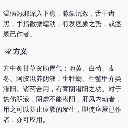
温病热邪深入下焦，脉象沉数，舌干齿
黑，手指微微蠕动，有发痉厥之势，或痉
厥已作者。
bubble_chart
方义
方中炙甘草资助胃气；地黄、白芍、麦
冬、阿胶滋养阴液；生牡蛎、生鳖甲介类
潜阳。诸药合用，有育阴潜阳之功。对于
热伤阴液，阴虚不能潜阳，肝风内动者，
用之可以防止痉厥的发生，即使痉厥已作
者，亦可应用。