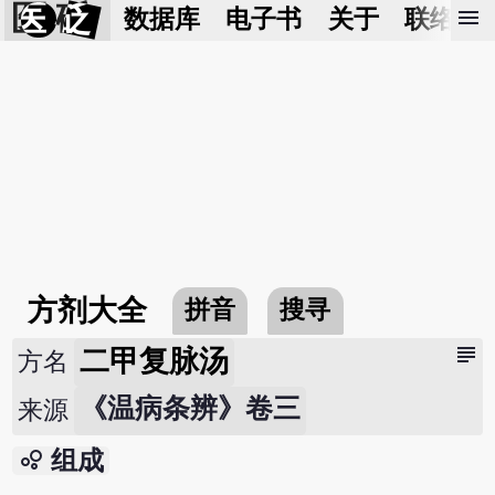
医 砭
menu
数据库
电子书
关于
联络我
方剂大全
拼音
搜寻
subject
二甲复脉汤
方名
《温病条辨》卷三
来源
bubble_chart
组成