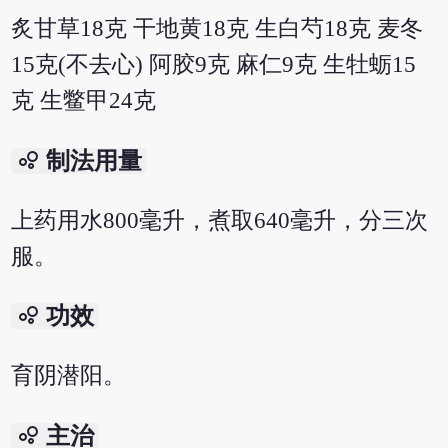
炙甘草18克 干地黄18克 生白芍18克 麦冬
15克(不去心) 阿胶9克 麻仁9克 生牡蛎15
克 生鳖甲24克
bubble_chart
制法用量
上药用水800毫升，煮取640毫升，分三次
服。
bubble_chart
功效
育阴潜阳。
bubble_chart
主治