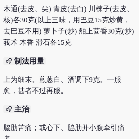
木通(去皮、尖) 青皮(去白) 川楝子(去皮、
核)各30克(以上三味，用巴豆15克炒黄，
去巴豆不用) 萝卜子(炒) 舶上茴香30克(炒)
莪术 木香 滑石各15克
bubble_chart
制法用量
上为细末。煎葱白、酒调下9克。一服
愈，甚者不过再服。
bubble_chart
主治
脇肋苦痛；或心下、脇肋并小腹牵引痛
者。