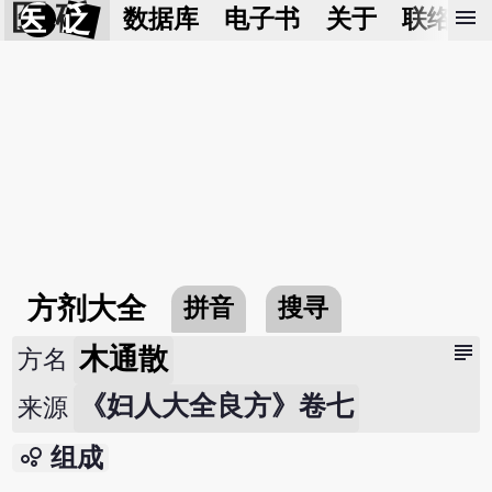
医 砭
menu
数据库
电子书
关于
联络我
方剂大全
拼音
搜寻
subject
木通散
方名
《妇人大全良方》卷七
来源
bubble_chart
组成