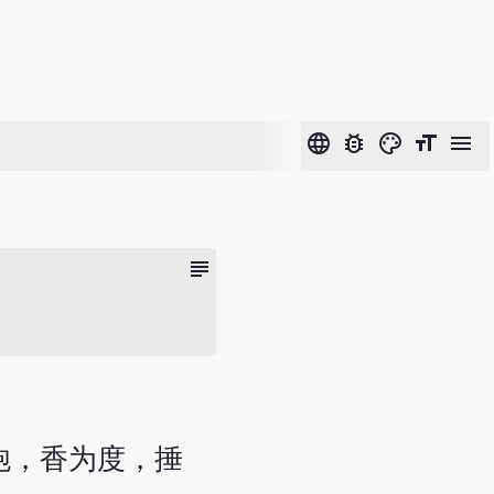
language
bug_report
color_lens
format_size
menu
subject
裹炮，香为度，捶