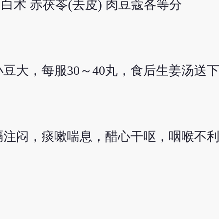
) 白术 赤茯苓(去皮) 肉豆蔻各等分
豆大，每服30～40丸，食后生姜汤送
膈注闷，痰嗽喘息，醋心干呕，咽喉不