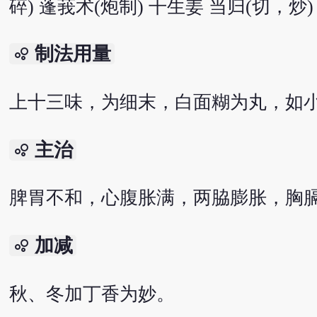
碎) 蓬莪术(炮制) 干生姜 当归(切，炒
制法用量
bubble_chart
上十三味，为细末，白面糊为丸，如小
主治
bubble_chart
脾胃不和，心腹胀满，两脇膨胀，胸
加减
bubble_chart
秋、冬加丁香为妙。