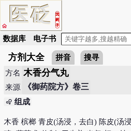
医
砭
沈
药
home
子
数据库
电子书
方剂大全
拼音
搜寻
木香分气丸
方名
《御药院方》卷三
来源
组成
bubble_chart
木香 槟榔 青皮(汤浸，去白) 陈皮(