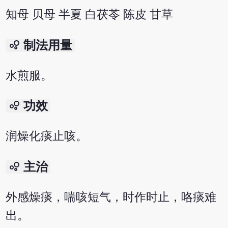
知母 贝母 半夏 白茯苓 陈皮 甘草
bubble_chart
制法用量
水煎服。
bubble_chart
功效
润燥化痰止咳。
bubble_chart
主治
外感燥痰，喘咳短气，时作时止，咯痰难
出。