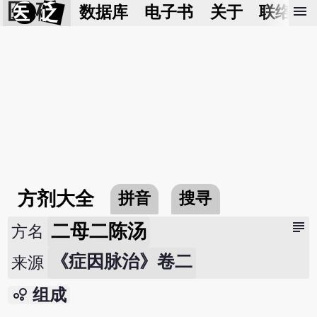
医 砭
menu
数据库
电子书
关于
联络我
方剂大全
拼音
搜寻
subject
二母二陈汤
方名
《症因脉治》卷二
来源
bubble_chart
组成