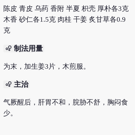
陈皮 青皮 乌药 香附 半夏 枳壳 厚朴各3克
木香 砂仁各1.5克 肉桂 干姜 炙甘草各0.9
克
bubble_chart
制法用量
为末，加生姜3片，木煎服。
bubble_chart
主治
气厥醒后，肝胃不和，脘胁不舒，胸闷食
少。