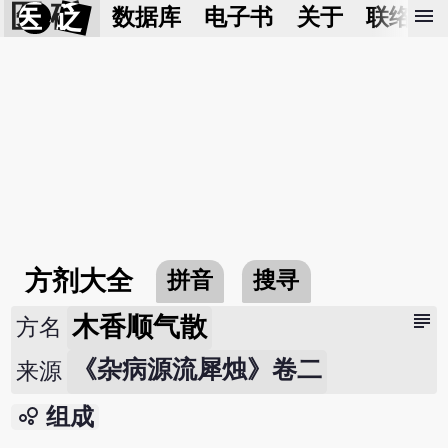
医 砭
menu
数据库
电子书
关于
联络我
方剂大全
拼音
搜寻
subject
木香顺气散
方名
《杂病源流犀烛》卷二
来源
bubble_chart
组成